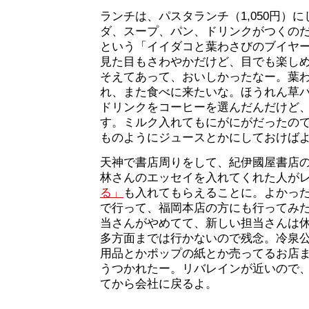
ランチは、パスタランチ（1,050円）
ダ、スープ、パン、ドリンクがつくの
という「イイダコと葉わさびのブイヤ
見た目もさわやかだけど、目でも楽し
そえてあって、おいしかったなー。葉
れ、また食べに来たいな。ほうれん草
ドリンクをコーヒーを選んだんだけど
す。ミルク入れてもにがにがだったの
ものようにジュースとかにしておけば
天神で書店周りをして、紀伊國屋書店
林さんのエッセイを入れてくれた人が
る」
も入れてもらえることに。よかっ
で行って、福岡本店の方にも行ってみ
当さんがやめてて、新しい担当さんは
多方面までは行かないので残念。冷泉
用品とかポップの紙とか売ってるお店
うつかれたー。リバレインが近いので
てから会社に戻るよ。