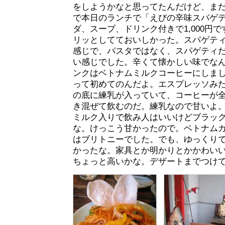
をしようかなと思ってたんだけど、ま
で本日のランチで「えびの辛味スパゲ
ダ、スープ、ドリンク付きで1,000円
リッとしてておいしかった。スパゲテ
感じで、パスタではなく、スパゲティ
い感じでした。辛くて懐かしい味でな
ンクはベトナムミルクコーヒーにしま
って初めてのんだよ。エスプレッソみ
の底に練乳が入っていて、コーヒーが
き混ぜて飲むのだ。練乳なので甘いよ
ミルク入りで飲み人はいいけどブラッ
な。けっこう甘かったので。ベトナム
はブリトニーでした。でも、ゆっくり
かったな。家具とか明かりとかかわいいし
ちょっと高いかな。デザートまでつけ