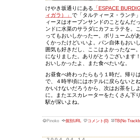
けやき坂通りにある
「ESPACE BURD
ィガラ）」
で「タルティーヌ・ランチ
ィーヌはオープンサンドのことなんだ
ンドに水菜のサラダにカフェラテを。
ってもおいしかったー。ボリュームが
くかったけどいいよ。パン自体もおい
囲気も好きだし、ここはよかったなー
になりました。ありがとうございます
おいしかったよ、また食べたいな。
お昼食べ終わったらもう１時だ。帰り
で、４時半頃にはホテルに戻らないと
かいけないだろうから、次はお茶をし
に。またエスカレーターをたくさん下
駅が深いよね。
Pinoko
個別URL
コメント(0)
TB(No Trackb
2004-04-14