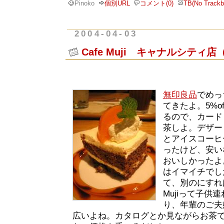
Pinoko
個別URL
コメント(0)
TB(No Trackb
2004-04-03
Cafe Muji キャナルシティ
無印良品
でめっ
てきたよ。5%o
るので、カード
茶しよ。デザー
とアイスコーヒ
ったけど、安い
おいしかったよ
はイマイチでし
て、別のにすれ
Mujiって子供
り、年輩のご夫
広いよね。カタログとか見ながらお茶