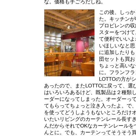
な。価格も手ごろだしね。
この後、しっか
た。キッチンが
プロピレンの収
スターをつけて
て便利でいいよ
いほしいなと思
に追加したりも
団セットも買お
ちょっと高いな
に。フランフラ
LOTTOの方
あったので、またLOTTOに戻って、
はいろいろあるけど、既製品は２種類
ーダーになってしまった。オーダーっ
てもらってちょっと泣き入ったよ。で
を使ってどうしようもないところだけ
いたいリビングのカーテンレール長すぎ
んだからそれでOKなカーテンレールを
んとに。でも、カーテンってそうそう