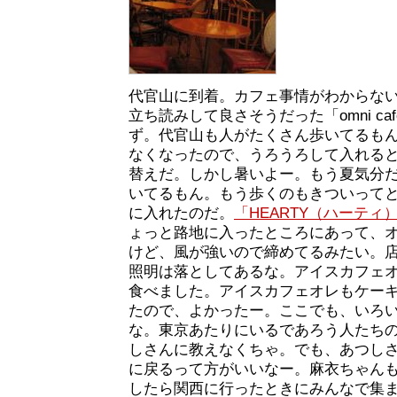
代官山に到着。カフェ事情がわからな
立ち読みして良さそうだった「omni c
ず。代官山も人がたくさん歩いてるも
なくなったので、うろうろして入れる
替えだ。しかし暑いよー。もう夏気分
いてるもん。もう歩くのもきついって
に入れたのだ。
「HEARTY（ハーティ
ょっと路地に入ったところにあって、
けど、風が強いので締めてるみたい。
照明は落としてあるな。アイスカフェ
食べました。アイスカフェオレもケー
たので、よかったー。ここでも、いろ
な。東京あたりにいるであろう人たち
しさんに教えなくちゃ。でも、あつし
に戻るって方がいいなー。麻衣ちゃん
したら関西に行ったときにみんなで集