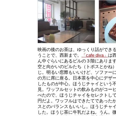
映画の後のお茶は、ゆっくり話ができ
うことで、西新まで。
「cafe diva」
は
ん中ぐらいにあるビルの３階にありま
空と向かいのビルたち（トポスとかね
じ。明るい窓際もいいけど、ソファー
の方に席に座る。日本茶を中心にデザ
したものが中心。ほうじチャイという
見。ワッフルセットの飲みものがコー
べたので、ほうじチャイをセレクトして
円だよ。ワッフルはできたてであった
スとのバランスもいいし。ほうじチャ
した。ほうじ茶に牛乳だよね。うん。