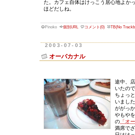
た。カフェ自体はけっこう居心地よか
ほどだしね。
Pinoko
個別URL
コメント(0)
TB(No Trackb
2003-07-03
オーバカナル
途中、
いたの
ちょっ
いました
ががっ
やもや
の
「オ
満席で
日はけ