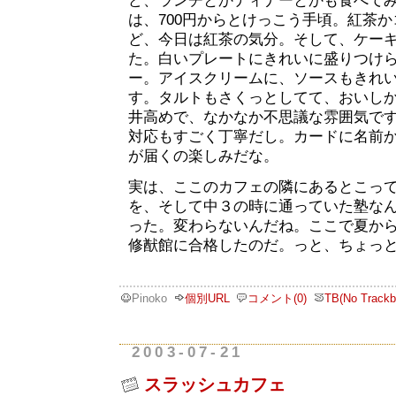
ど、ランチとかディナーとかも食べて
は、700円からとけっこう手頃。紅茶
ど、今日は紅茶の気分。そして、ケー
た。白いプレートにきれいに盛りつけ
ー。アイスクリームに、ソースもきれ
す。タルトもさくっとしてて、おいし
井高めで、なかなか不思議な雰囲気で
対応もすごく丁寧だし。カードに名前
が届くの楽しみだな。
実は、ここのカフェの隣にあるとこっ
を、そして中３の時に通っていた塾な
った。変わらないんだね。ここで夏か
修猷館に合格したのだ。っと、ちょっ
Pinoko
個別URL
コメント(0)
TB(No Trackb
2003-07-21
スラッシュカフェ