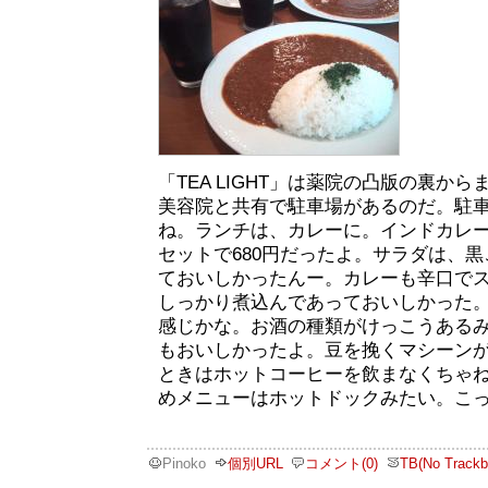
「TEA LIGHT」は薬院の凸版の裏か
美容院と共有で駐車場があるのだ。駐
ね。ランチは、カレーに。インドカレ
セットで680円だったよ。サラダは、
ておいしかったんー。カレーも辛口で
しっかり煮込んであっておいしかった
感じかな。お酒の種類がけっこうある
もおいしかったよ。豆を挽くマシーン
ときはホットコーヒーを飲まなくちゃ
めメニューはホットドックみたい。こ
Pinoko
個別URL
コメント(0)
TB(No Trackb