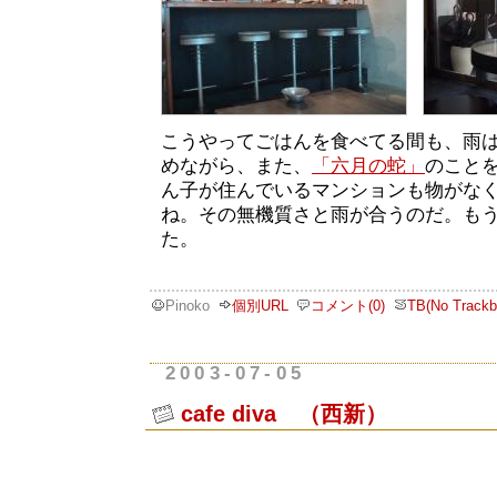
こうやってごはんを食べてる間も、雨
めながら、また、
「六月の蛇」
のこと
ん子が住んでいるマンションも物がな
ね。その無機質さと雨が合うのだ。も
た。
Pinoko
個別URL
コメント(0)
TB(No Trackb
2003-07-05
cafe diva （西新）