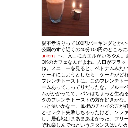
親不孝通りって100円パーキングとか
公園のすぐ近くの40分100円のところ
union」
へ。入口にカエルがいるやん。
OKのカフェなんだよね。入口がフラッ
ね。メニューを見ると、ベトナムみた
ケーキにしようとしたら、ケーキがど
フレンチトーストに。このフレンチト
ームあってこってりだったな。ブルー
ムがかかってて、パンはちょっと生ぬ
タのフレンチトーストの方が好きかな
っと薄いかなー。風街のチャイの方が
とセレクト失敗しちゃったけど、ソフ
し、居心地はまあまあよかった。フリ
ぞれ楽しんでねというスタンスはいい