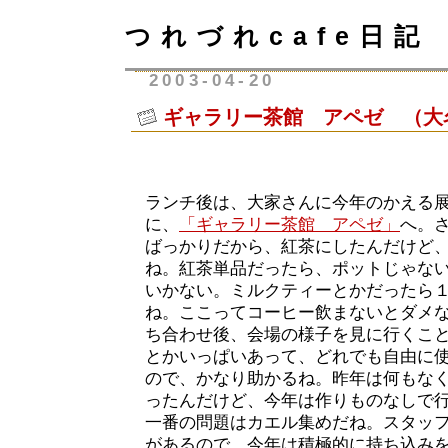
つれづれcafe日記
2003-04-20
ギャラリー茶館 アペゼ （大
ランチ後は、大家さんに今年のかえる
に、
「ギャラリー茶館 アペゼ」
へ。
ばっかりだから、紅茶にしたんだけど
ね。紅茶単品だったら、ポットじゃな
いかない。ミルクティーとかだったら
ね。ここってコーヒー飲まないとダメ
ち合わせ後、会場の様子を見に行くこ
とかいっぱいあって、どれでも自由に
ので、かなり助かるね。昨年は何もな
ったんだけど、今年は作りものなしで
一番の問題はカエル集めだね。スタッ
があるので、今年は積極的に持ち込み