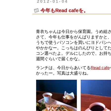
2012-01-04
今年もRead cafeを。
青衣ちゃんは今日から保育園。うめ組
さて、今年も仕事をがんばりますかと
うちで使うパソコンを買いにヨドバシ
やかかなー。こっちはのんびりとして
コン選べたよ。デルにしたので、お持
週間ぐらいで届くかな。
ランチは、今日からあいてる
Read cafe
かったー。写真は大盛りね。