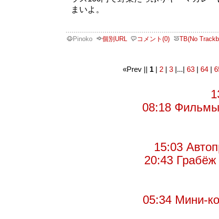
まいよ。
Pinoko
個別URL
コメント(0)
TB(No Trackb
«Prev ||
1
|
2
|
3
|...|
63
|
64
|
6
1
08:18 Фильмы 
15:03 Автоп
20:43 Грабёж 
05:34 Мини-ко