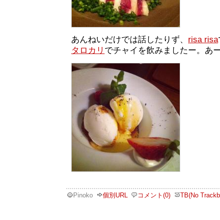
あんねいだけでは話したりず、
risa risa
タロカリ
でチャイを飲みましたー。あー
Pinoko
個別URL
コメント(0)
TB(No Trackb