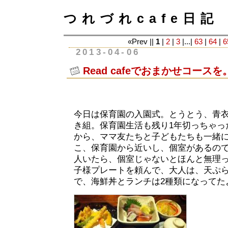
つれづれcafe日記
«Prev ||
1
|
2
|
3
|...|
63
|
64
|
6
2013-04-06
Read cafeでおまかせコースを
今日は保育園の入園式。とうとう、青
き組。保育園生活も残り1年切っちゃっ
から、ママ友たちと子どもたちも一緒
こ、保育園から近いし、個室があるので
人いたら、個室じゃないとほんと無理
子様プレートを頼んで、大人は、天ぷら御
で、海鮮丼とランチは2種類になってた