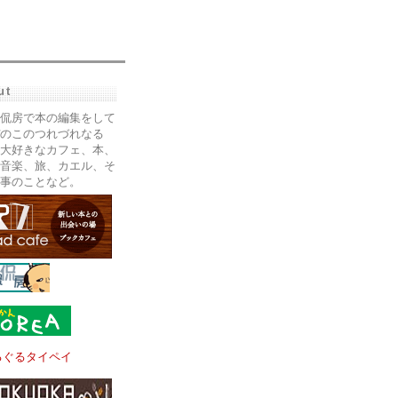
ut
侃房で本の編集をして
のこのつれづれなる
大好きなカフェ、本、
音楽、旅、カエル、そ
事のことなど。