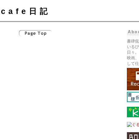
cafe日記
Abo
書肆侃
いるぴ
日々。
映画、
して仕