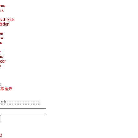
ema
ma
with kids
bition
an
se
ea
c
ic
oor
p
k
記事表示
rch
0