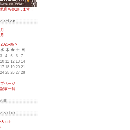
侃房も参加します！
igation
の月
の月
2026-06
>
水
木
金
土
日
3
4
5
6
7
10
11
12
13
14
17
18
19
20
21
24
25
26
27
28
ップページ
去記事一覧
記事
egories
y＆kids
k