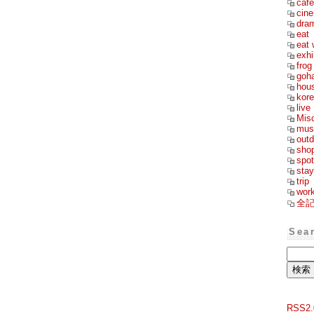
cafe
cin
dra
eat
eat 
exhi
frog
goh
hou
kor
live
Mis
mus
outd
sho
spot
stay
trip
wor
全
Sea
RSS2.