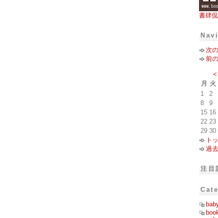
書肆侃
Nav
次
前
<
月
火
1
2
8
9
15
16
22
23
29
30
ト
過
注目
Cat
bab
boo