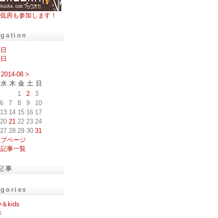
侃房も参加します！
igation
の日
の日
2014-08
>
水
木
金
土
日
1
2
3
6
7
8
9
10
13
14
15
16
17
20
21
22
23
24
27
28
29
30
31
ップページ
去記事一覧
記事
egories
y＆kids
k