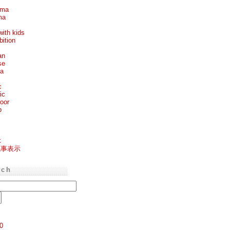
ema
ma
with kids
bition
an
se
ea
c
ic
oor
p
k
記事表示
rch
0