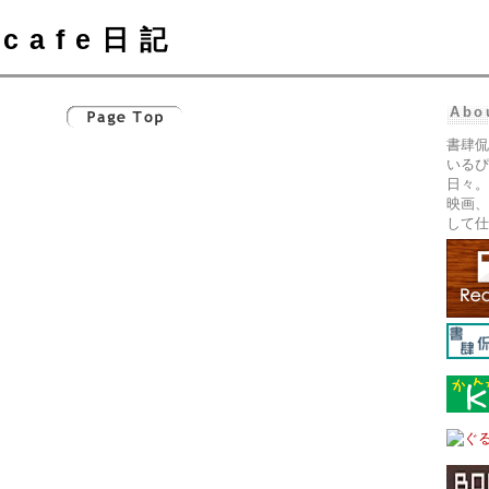
cafe日記
Abo
書肆侃
いるぴ
日々。
映画、
して仕