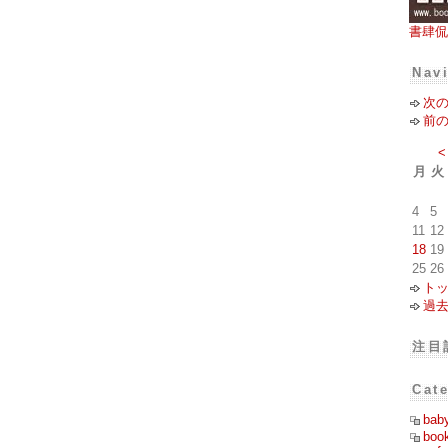
書肆侃
Nav
次
前
<
月
火
4
5
11
12
18
19
25
26
ト
過
注目
Cat
bab
boo