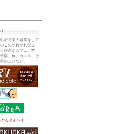
ut
侃房で本の編集をして
のこのつれづれなる
大好きなカフェ、本、
音楽、旅、カエル、そ
事のことなど。