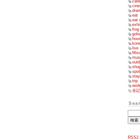
cafe
cin
dra
eat
eat 
exhi
frog
goh
hou
kor
live
Mis
mus
outd
sho
spot
stay
trip
wor
全
Sea
RSS2.