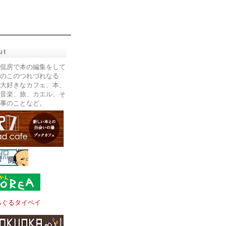
ut
侃房で本の編集をして
のこのつれづれなる
大好きなカフェ、本、
音楽、旅、カエル、そ
事のことなど。