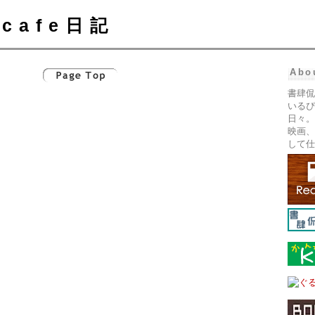
cafe日記
Abo
書肆侃
いるぴ
日々。
映画、
して仕