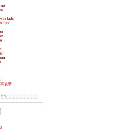
ema
ma
with kids
bition
an
se
ea
c
ic
oor
p
k
記事表示
rch
0