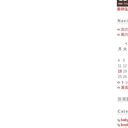
書肆侃
Nav
次
前
<
月
火
4
5
11
12
18
19
25
26
ト
過
注目
Cat
bab
boo