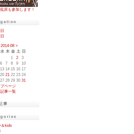
侃房も参加します！
igation
の日
の日
2014-08
>
水
木
金
土
日
1
2
3
6
7
8
9
10
13
14
15
16
17
20
21
22
23
24
27
28
29
30
31
ップページ
去記事一覧
記事
egories
y＆kids
k