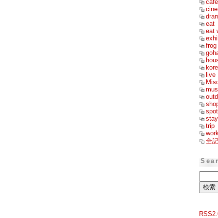
cafe
cin
dra
eat
eat 
exhi
frog
goh
hou
kor
live
Mis
mus
outd
sho
spot
stay
trip
wor
全
Sea
RSS2.