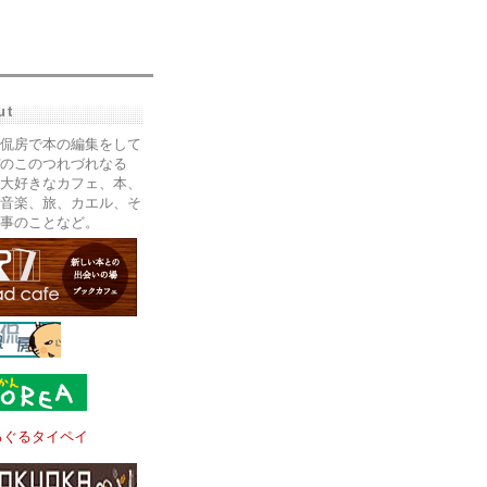
ut
侃房で本の編集をして
のこのつれづれなる
大好きなカフェ、本、
音楽、旅、カエル、そ
事のことなど。