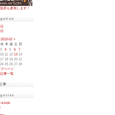
侃房も参加します！
igation
の日
の日
2010-02
>
水
木
金
土
日
3
4
5
6
7
10
11
12
13
14
17
18
19
20
21
24
25
26
27
28
ップページ
去記事一覧
記事
egories
y＆kids
k
ema