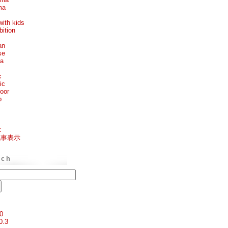
ma
with kids
bition
an
se
ea
c
ic
oor
p
k
記事表示
rch
0
0.3