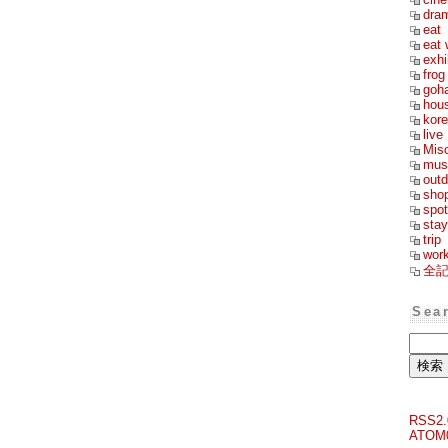
dra
eat
eat 
exhi
frog
goh
hou
kor
live
Mis
mus
outd
sho
spot
stay
trip
wor
全
Sea
RSS2.
ATOM