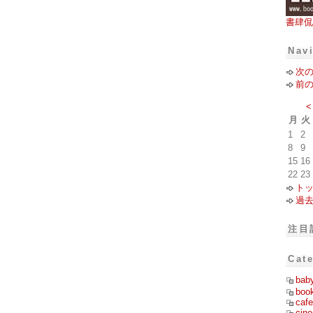
書肆侃
Nav
次
前
<
月
火
1
2
8
9
15
16
22
23
ト
過
注目
Cat
bab
boo
cafe
cin