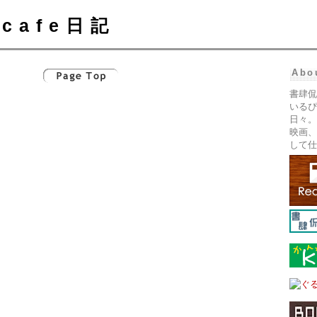
cafe日記
Abo
書肆侃
いるぴ
日々。
映画、
して仕