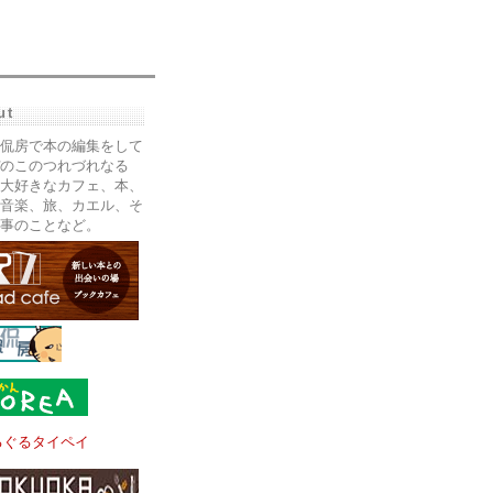
ut
侃房で本の編集をして
のこのつれづれなる
大好きなカフェ、本、
音楽、旅、カエル、そ
事のことなど。