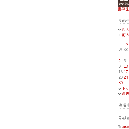
書肆侃
Nav
次
前
<
月
火
2
3
9
10
16
17
23
24
30
ト
過
注目
Cat
bab