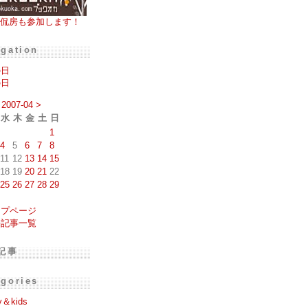
侃房も参加します！
igation
の日
の日
2007-04
>
水
木
金
土
日
1
4
5
6
7
8
11
12
13
14
15
18
19
20
21
22
25
26
27
28
29
ップページ
去記事一覧
記事
egories
y＆kids