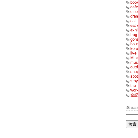
boo
cafe
cin
dra
eat
eat 
exhi
frog
goh
hou
kor
live
Mis
mus
outd
sho
spot
stay
trip
wor
全
Sea