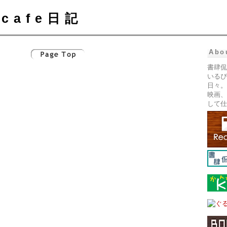
cafe日記
Abo
書肆侃
いるぴ
日々。
映画、
して仕