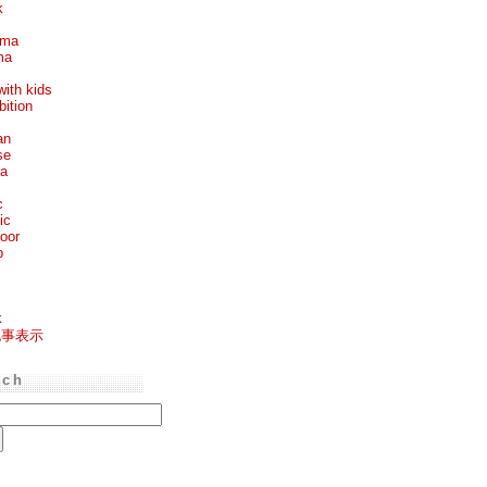
k
ema
ma
with kids
bition
an
se
ea
c
ic
oor
p
k
記事表示
rch