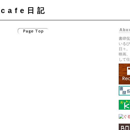
cafe日記
Abo
書肆侃
いるぴ
日々。
映画、
して仕