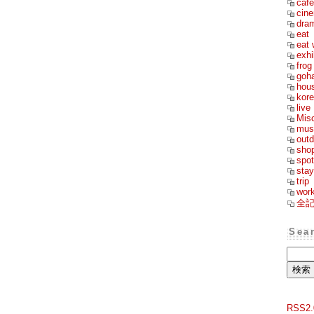
cafe
cin
dra
eat
eat 
exhi
frog
goh
hou
kor
live
Mis
mus
outd
sho
spot
stay
trip
wor
全
Sea
RSS2.