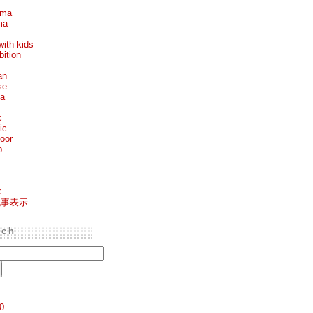
ema
ma
with kids
bition
an
se
ea
c
ic
oor
p
k
記事表示
rch
0