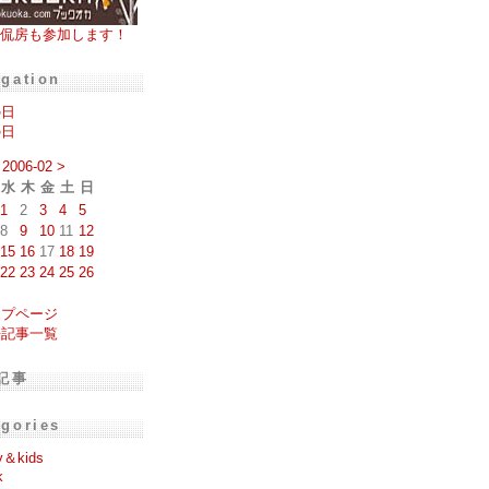
侃房も参加します！
igation
の日
の日
2006-02
>
水
木
金
土
日
1
2
3
4
5
8
9
10
11
12
15
16
17
18
19
22
23
24
25
26
ップページ
去記事一覧
記事
egories
y＆kids
k