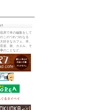
ut
侃房で本の編集をして
のこのつれづれなる
大好きなカフェ、本、
音楽、旅、カエル、そ
事のことなど。