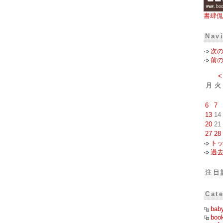
書肆侃
Nav
次
前
<
月
火
6
7
13
14
20
21
27
28
ト
過
注目
Cat
bab
boo