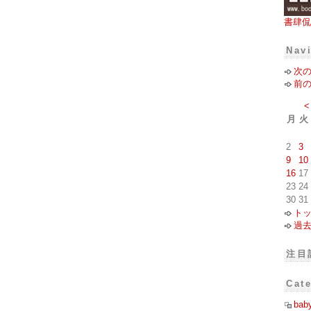
書肆侃
Nav
次
前
<
月
火
2
3
9
10
16
17
23
24
30
31
ト
過
注目
Cat
bab