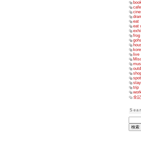
boo
cafe
cin
dra
eat
eat 
exhi
frog
goh
hou
kor
live
Mis
mus
outd
sho
spot
stay
trip
wor
全
Sea