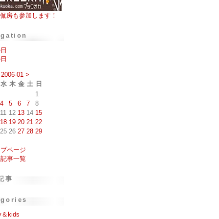
侃房も参加します！
igation
の日
の日
2006-01
>
水
木
金
土
日
1
4
5
6
7
8
11
12
13
14
15
18
19
20
21
22
25
26
27
28
29
ップページ
去記事一覧
記事
egories
y＆kids