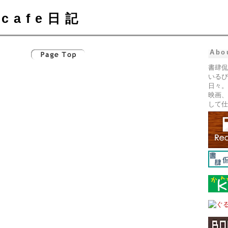
cafe日記
Abo
書肆侃
いるぴ
日々。
映画、
して仕