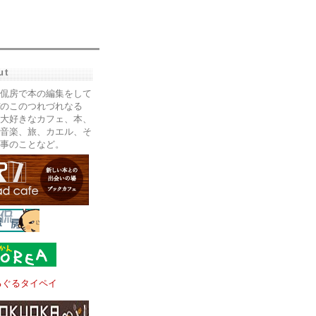
ut
侃房で本の編集をして
のこのつれづれなる
大好きなカフェ、本、
音楽、旅、カエル、そ
事のことなど。