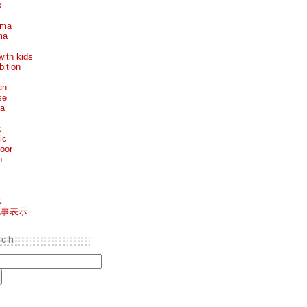
k
ema
ma
with kids
bition
an
se
ea
c
ic
oor
p
k
記事表示
rch