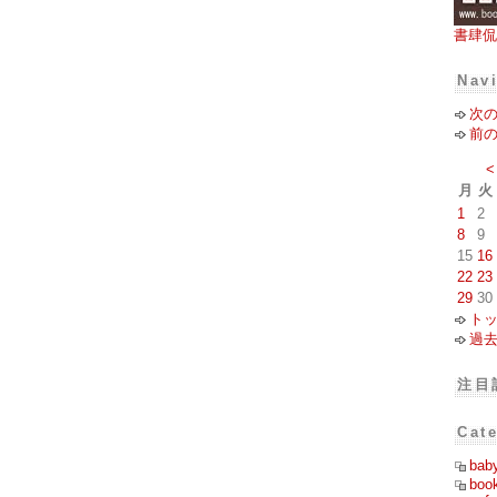
書肆侃
Nav
次
前
<
月
火
1
2
8
9
15
16
22
23
29
30
ト
過
注目
Cat
bab
boo