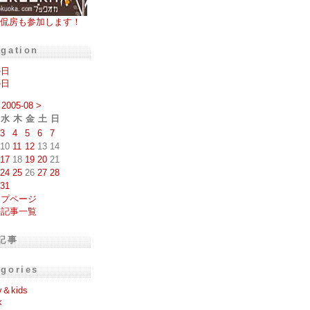
侃房も参加します！
igation
の日
の日
2005-08
>
水
木
金
土
日
3
4
5
6
7
10
11
12
13
14
17
18
19
20
21
24
25
26
27
28
31
ップページ
去記事一覧
記事
egories
y＆kids
k