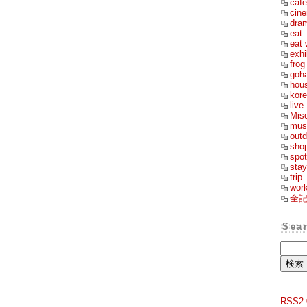
cafe
cin
dra
eat
eat 
exhi
frog
goh
hou
kor
live
Mis
mus
outd
sho
spot
stay
trip
wor
全
Sea
RSS2.