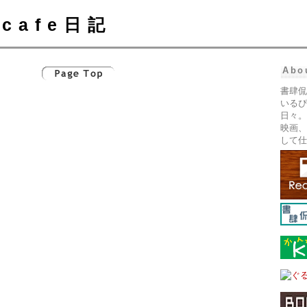
cafe日記
Abo
書肆侃
いるぴ
日々。
映画、
して仕