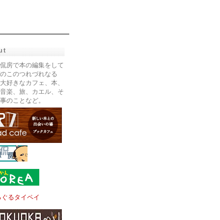
ut
侃房で本の編集をして
のこのつれづれなる
大好きなカフェ、本、
音楽、旅、カエル、そ
事のことなど。