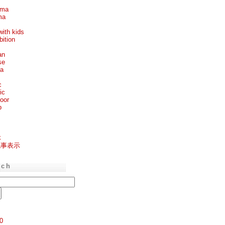
ema
ma
with kids
bition
an
se
ea
c
ic
oor
p
k
記事表示
rch
0