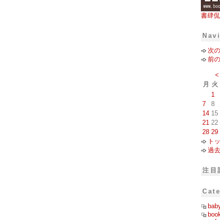
書肆侃
Nav
次
前
<
月
火
1
7
8
14
15
21
22
28
29
ト
過
注目
Cat
bab
boo