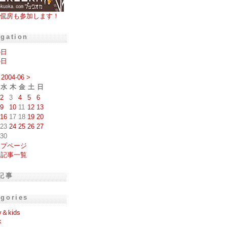
侃房も参加します！
igation
の日
の日
2004-06
>
水
木
金
土
日
2
3
4
5
6
9
10
11
12
13
16
17
18
19
20
23
24
25
26
27
30
ップページ
去記事一覧
記事
egories
y＆kids
k