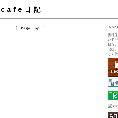
cafe日記
Abo
書肆侃
いるぴ
日々。
映画、
して仕