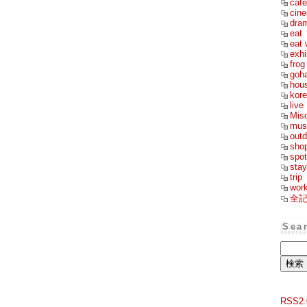
cafe
cin
dra
eat
eat 
exhi
frog
goh
hou
kor
live
Mis
mus
outd
sho
spot
stay
trip
wor
全
Sea
RSS2.