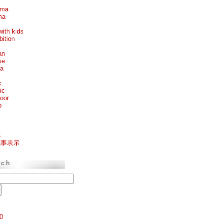
ema
ma
with kids
bition
an
se
ea
c
ic
oor
p
k
記事表示
rch
0