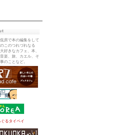
ut
侃房で本の編集をして
のこのつれづれなる
大好きなカフェ、本、
音楽、旅、カエル、そ
事のことなど。