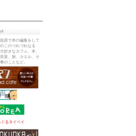
ut
侃房で本の編集をして
のこのつれづれなる
大好きなカフェ、本、
音楽、旅、カエル、そ
事のことなど。