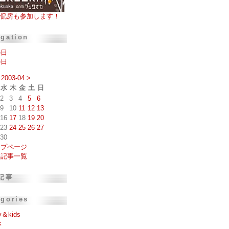
侃房も参加します！
igation
の日
の日
2003-04
>
水
木
金
土
日
2
3
4
5
6
9
10
11
12
13
16
17
18
19
20
23
24
25
26
27
30
ップページ
去記事一覧
記事
egories
y＆kids
k