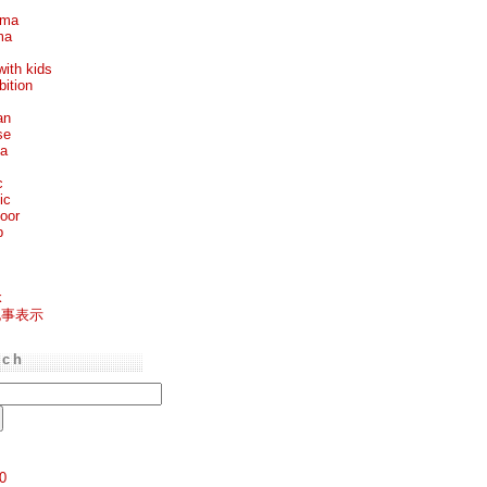
ema
ma
with kids
bition
an
se
ea
c
ic
oor
p
k
記事表示
rch
0