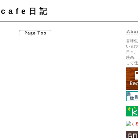
cafe日記
Abo
書肆侃
いるぴ
日々。
映画、
して仕