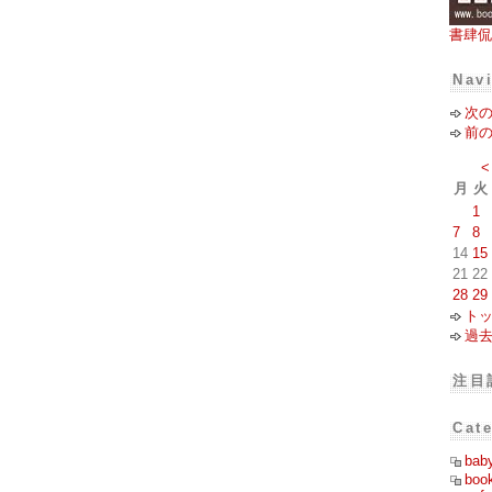
書肆侃
Nav
次
前
<
月
火
1
7
8
14
15
21
22
28
29
ト
過
注目
Cat
bab
boo