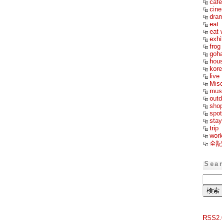
cafe
cin
dra
eat
eat 
exhi
frog
goh
hou
kor
live
Mis
mus
outd
sho
spot
stay
trip
wor
全
Sea
RSS2.