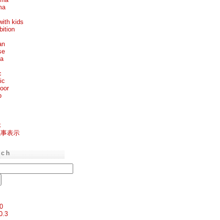
ma
with kids
bition
an
se
ea
c
ic
oor
p
k
記事表示
rch
0
0.3