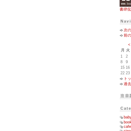
書肆侃
Nav
次
前
<
月
火
1
2
8
9
15
16
22
23
ト
過
注目
Cat
bab
boo
cafe
cin