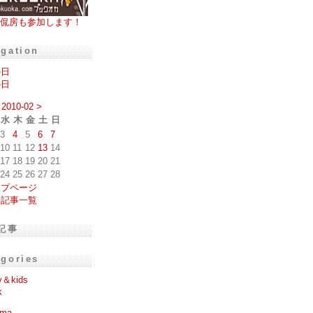
侃房も参加します！
igation
の日
の日
2010-02
>
水
木
金
土
日
3
4
5
6
7
10
11
12
13
14
17
18
19
20
21
24
25
26
27
28
ップページ
去記事一覧
記事
egories
y＆kids
k
ema