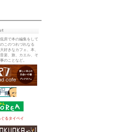
ut
侃房で本の編集をして
のこのつれづれなる
大好きなカフェ、本、
音楽、旅、カエル、そ
事のことなど。