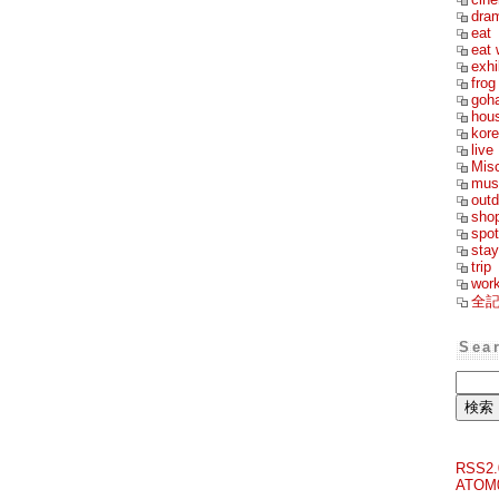
dra
eat
eat 
exhi
frog
goh
hou
kor
live
Mis
mus
outd
sho
spot
stay
trip
wor
全
Sea
RSS2.
ATOM