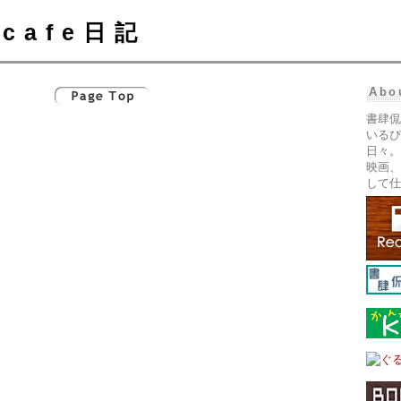
cafe日記
Abo
書肆侃
いるぴ
日々。
映画、
して仕