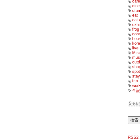
cafe
cin
dra
eat
eat 
exhi
frog
goh
hou
kor
live
Mis
mus
outd
sho
spot
stay
trip
wor
全
Sea
RSS2.