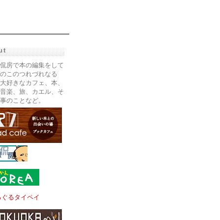
ut
侃房で本の編集をして
のこのつれづれなる
大好きなカフェ、本、
音楽、旅、カエル、そ
事のことなど。