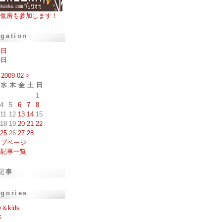
侃房も参加します！
igation
の日
の日
2009-02
>
水
木
金
土
日
1
4
5
6
7
8
11
12
13
14
15
18
19
20
21
22
25
26
27
28
ップページ
去記事一覧
記事
egories
y＆kids
k