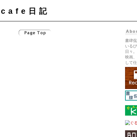
cafe日記
Abo
書肆侃
いるぴ
日々。
映画、
して仕