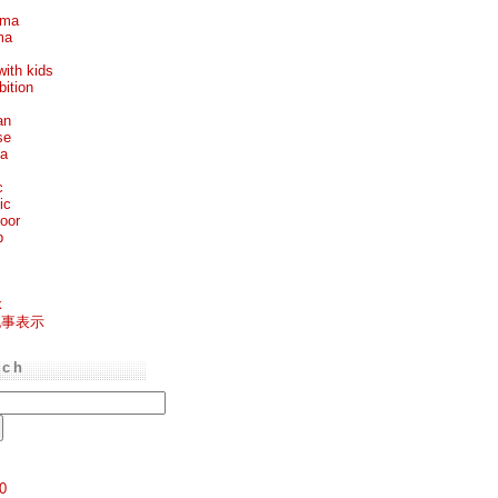
ema
ma
with kids
bition
an
se
ea
c
ic
oor
p
k
記事表示
rch
0