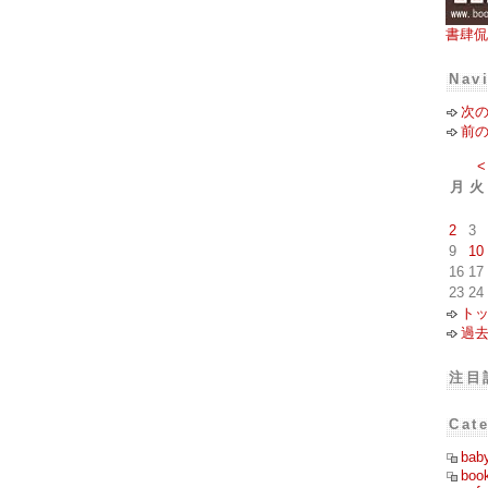
書肆侃
Nav
次
前
<
月
火
2
3
9
10
16
17
23
24
ト
過
注目
Cat
bab
boo