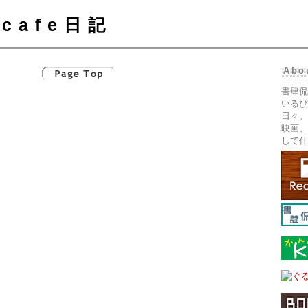
cafe日記
Abo
書肆侃
いるぴ
日々。
映画、
して仕