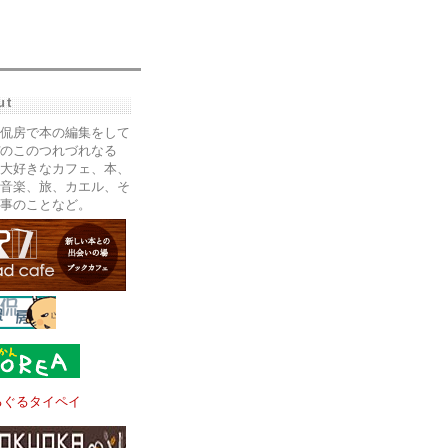
ut
侃房で本の編集をして
のこのつれづれなる
大好きなカフェ、本、
音楽、旅、カエル、そ
事のことなど。