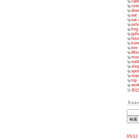
cafe
cin
dra
eat
eat 
exhi
frog
goh
hou
kor
live
Mis
mus
outd
sho
spot
stay
trip
wor
全
Sea
RSS2.