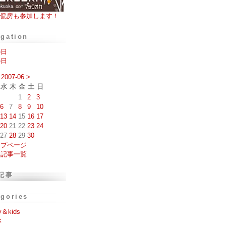
侃房も参加します！
igation
の日
の日
2007-06
>
水
木
金
土
日
1
2
3
6
7
8
9
10
13
14
15
16
17
20
21
22
23
24
27
28
29
30
ップページ
去記事一覧
記事
egories
y＆kids
k