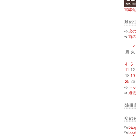
書肆侃
Nav
次
前
<
月
火
4
5
11
12
18
19
25
26
ト
過
注目
Cat
bab
boo