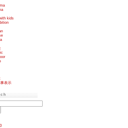
ema
ma
with kids
bition
an
se
ea
c
ic
oor
p
k
記事表示
rch
0