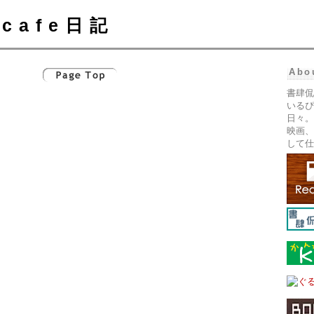
cafe日記
Abo
書肆侃
いるぴ
日々。
映画、
して仕