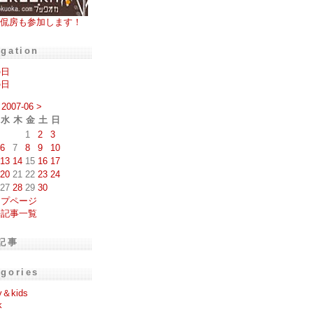
侃房も参加します！
igation
の日
の日
2007-06
>
水
木
金
土
日
1
2
3
6
7
8
9
10
13
14
15
16
17
20
21
22
23
24
27
28
29
30
ップページ
去記事一覧
記事
egories
y＆kids
k