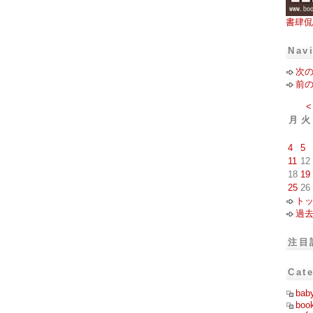
書肆侃
Nav
次
前
<
月
火
4
5
11
12
18
19
25
26
ト
過
注目
Cat
bab
boo