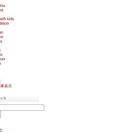
ema
ma
with kids
bition
an
se
ea
c
ic
oor
p
k
記事表示
rch
0