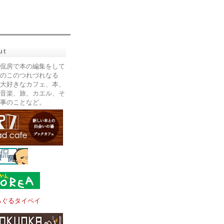
ut
侃房で本の編集をして
のこのつれづれなる
大好きなカフェ、本、
音楽、旅、カエル、そ
事のことなど。