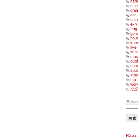
cafe
cin
dra
eat
eat 
exhi
frog
goh
hou
kor
live
Mis
mus
outd
sho
spot
stay
trip
wor
全
Sea
RSS2.