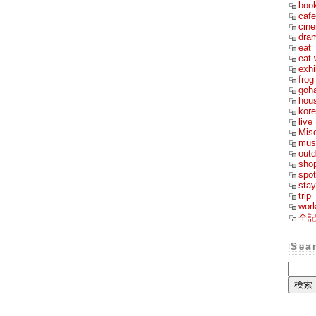
boo
cafe
cin
dra
eat
eat 
exhi
frog
goh
hou
kor
live
Mis
mus
outd
sho
spot
stay
trip
wor
全
Sea