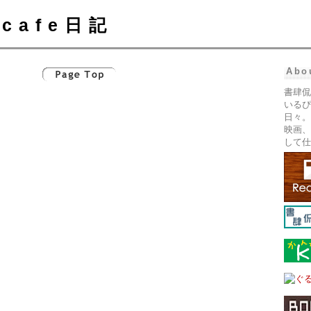
cafe日記
Abo
書肆侃
いるぴ
日々。
映画、
して仕