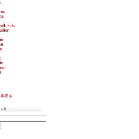
k
ema
ma
with kids
bition
an
se
ea
c
ic
oor
p
k
記事表示
rch