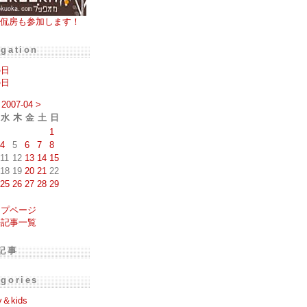
侃房も参加します！
igation
の日
の日
2007-04
>
水
木
金
土
日
1
4
5
6
7
8
11
12
13
14
15
18
19
20
21
22
25
26
27
28
29
ップページ
去記事一覧
記事
egories
y＆kids