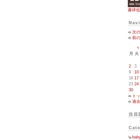
書肆侃
Nav
次
前
<
月
火
2
3
9
10
16
17
23
24
30
ト
過
注目
Cat
bab