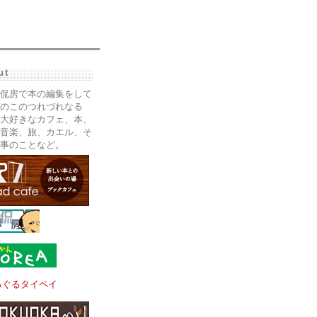
ut
侃房で本の編集をして
のこのつれづれなる
大好きなカフェ、本、
音楽、旅、カエル、そ
事のことなど。