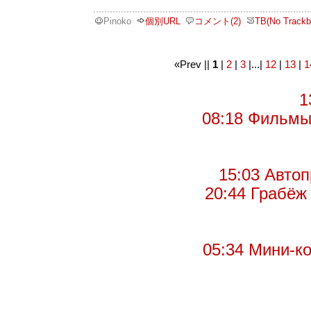
Pinoko
個別URL
コメント(2)
TB(No Trackb
«Prev ||
1
|
2
|
3
|...|
12
|
13
|
1
1
08:18 Фильмы 
15:03 Автоп
20:44 Грабёж 
05:34 Мини-ко