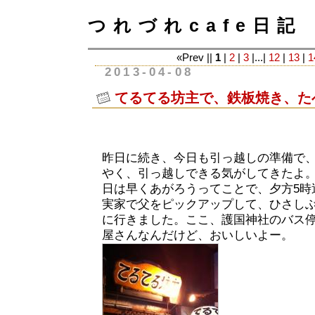
つれづれcafe日記
«Prev ||
1
|
2
|
3
|...|
12
|
13
|
1
2013-04-08
てるてる坊主で、鉄板焼き、た
昨日に続き、今日も引っ越しの準備で
やく、引っ越しできる気がしてきたよ
日は早くあがろうってことで、夕方5時
実家で父をピックアップして、ひさし
に行きました。ここ、護国神社のバス
屋さんなんだけど、おいしいよー。