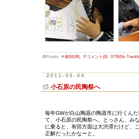
Pinoko
個別URL
コメント(0)
TB(No Trackb
2011-05-04
小石原の民陶祭へ
毎年GWが白山陶器の陶器市に行くんだ
て、小石原の民陶祭へ。とっさん、み
に乗ると、有田方面は大渋滞だけど、
正解だったかなーと。