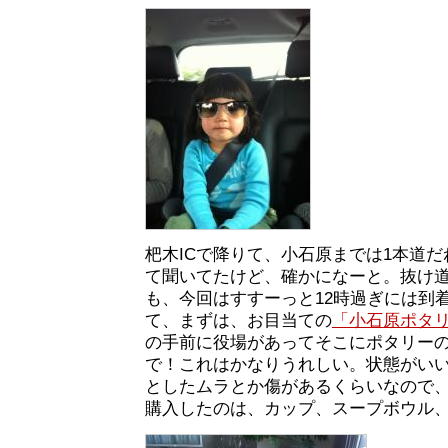
杷木ICで降りて、小石原までは1本道
て聞いてたけど、確かになーと。抜け
も、今回はすすーっと12時過ぎには到
て、まずは、お目当ての
「小石原ポタ
の手前に役場があってそこにポタリーの
で！これはかなりうれしい。状態がい
としたムラとか傷があるくらいなので
購入したのは、カップ、スープボウル