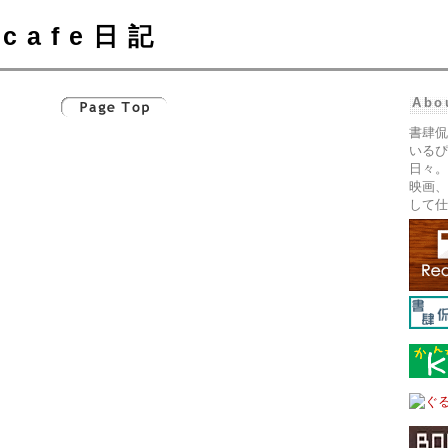
cafe日記
Abo
書肆侃
いるぴ
日々。
映画、
して仕