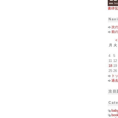
書肆侃
Nav
次
前
<
月
火
4
5
11
12
18
19
25
26
ト
過
注目
Cat
bab
boo