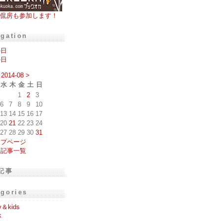
侃房も参加します！
igation
の日
の日
2014-08
>
水
木
金
土
日
1
2
3
6
7
8
9
10
13
14
15
16
17
20
21
22
23
24
27
28
29
30
31
ップページ
去記事一覧
記事
egories
y＆kids
k