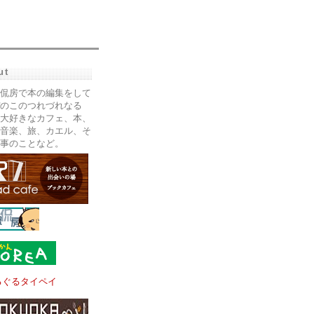
ut
侃房で本の編集をして
のこのつれづれなる
大好きなカフェ、本、
音楽、旅、カエル、そ
事のことなど。