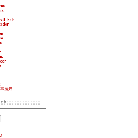
ema
ma
with kids
bition
an
se
ea
c
ic
oor
p
k
記事表示
rch
0