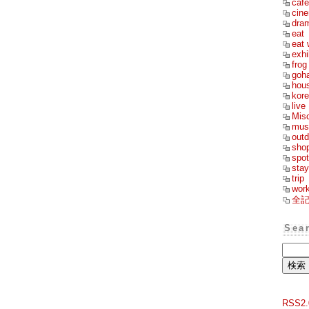
cafe
cin
dra
eat
eat 
exhi
frog
goh
hou
kor
live
Mis
mus
outd
sho
spot
stay
trip
wor
全
Sea
RSS2.