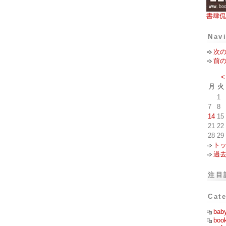
書肆侃
Nav
次
前
<
月
火
1
7
8
14
15
21
22
28
29
ト
過
注目
Cat
bab
boo