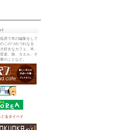
ut
侃房で本の編集をして
のこのつれづれなる
大好きなカフェ、本、
音楽、旅、カエル、そ
事のことなど。