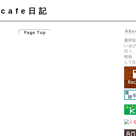
cafe日記
Abo
書肆侃
いるぴ
日々。
映画、
して仕