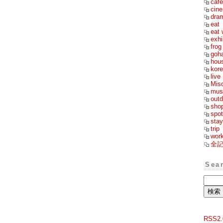
cafe
cin
dra
eat
eat 
exhi
frog
goh
hou
kor
live
Mis
mus
outd
sho
spot
stay
trip
wor
全
Sea
RSS2.