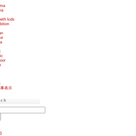
ema
ma
with kids
bition
an
se
ea
c
ic
oor
p
k
記事表示
rch
0