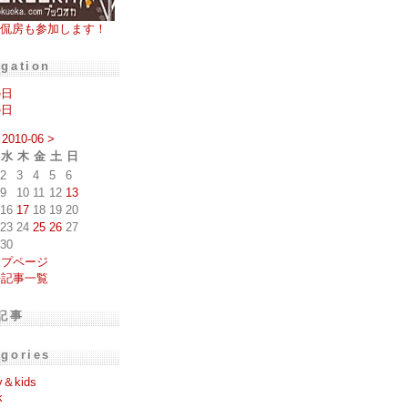
侃房も参加します！
igation
の日
の日
2010-06
>
水
木
金
土
日
2
3
4
5
6
9
10
11
12
13
16
17
18
19
20
23
24
25
26
27
30
ップページ
去記事一覧
記事
egories
y＆kids
k