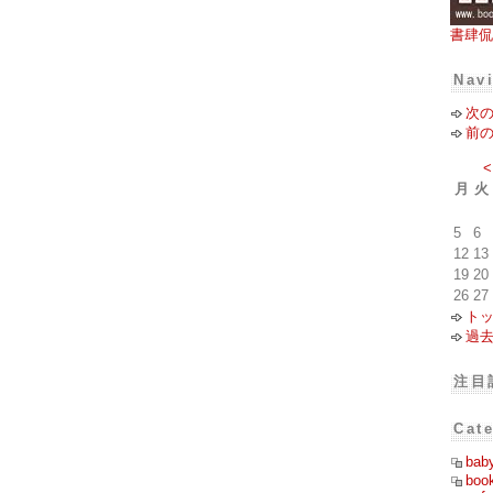
書肆侃
Nav
次
前
<
月
火
5
6
12
13
19
20
26
27
ト
過
注目
Cat
bab
boo