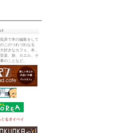
ut
侃房で本の編集をして
のこのつれづれなる
大好きなカフェ、本、
音楽、旅、カエル、そ
事のことなど。