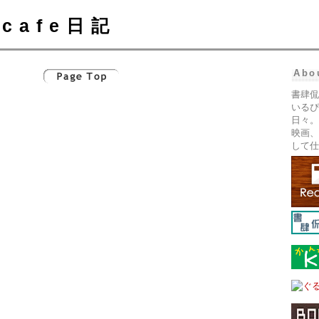
cafe日記
Abo
書肆侃
いるぴ
日々。
映画、
して仕