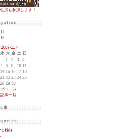
侃房も参加します！
igation
の月
の月
2007-11
>
水
木
金
土
日
1
2
3
4
7
8
9
10
11
14
15
16
17
18
21
22
23
24
25
28
29
30
ップページ
去記事一覧
記事
egories
y＆kids
k