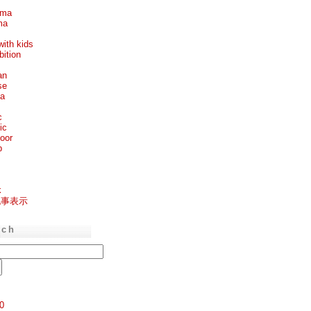
ema
ma
with kids
bition
an
se
ea
c
ic
oor
p
k
記事表示
rch
0