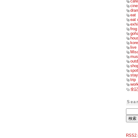
cafe
cin
dra
eat
eat 
exhi
frog
goh
hou
kor
live
Mis
mus
outd
sho
spot
stay
trip
wor
全
Sea
RSS2.