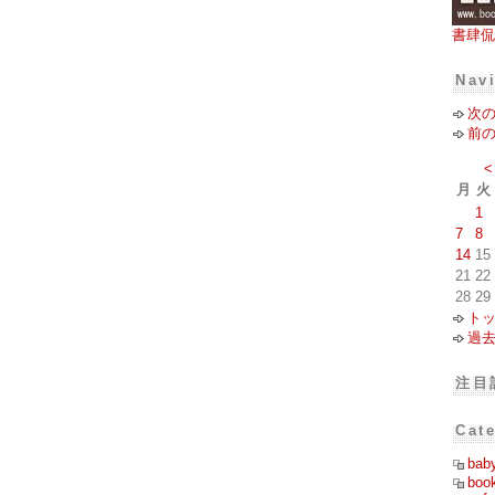
書肆侃
Nav
次
前
<
月
火
1
7
8
14
15
21
22
28
29
ト
過
注目
Cat
bab
boo