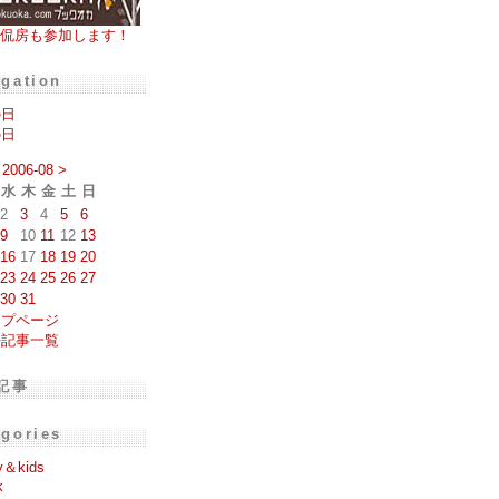
侃房も参加します！
igation
の日
の日
2006-08
>
水
木
金
土
日
2
3
4
5
6
9
10
11
12
13
16
17
18
19
20
23
24
25
26
27
30
31
ップページ
去記事一覧
記事
egories
y＆kids
k