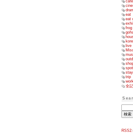
cafe
cin
dra
eat
eat 
exhi
frog
goh
hou
kor
live
Mis
mus
outd
sho
spot
stay
trip
wor
全
Sea
RSS2.