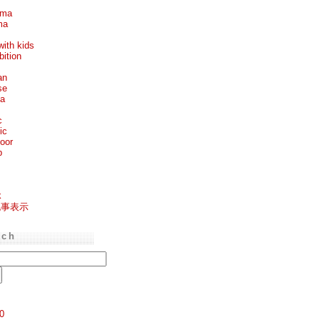
ema
ma
with kids
bition
an
se
ea
c
ic
oor
p
k
記事表示
rch
0