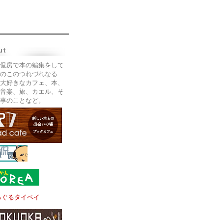
ut
侃房で本の編集をして
のこのつれづれなる
大好きなカフェ、本、
音楽、旅、カエル、そ
事のことなど。