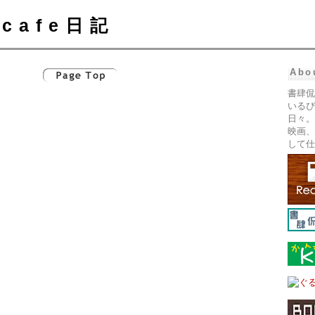
cafe日記
Abo
書肆侃
いるぴ
日々。
映画、
して仕