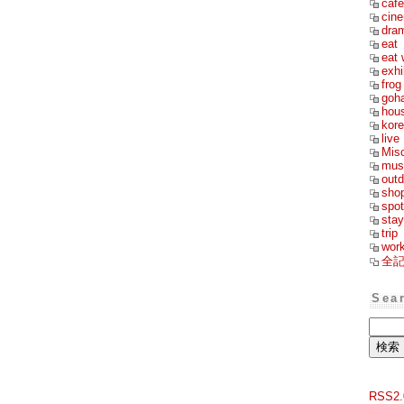
cafe
cin
dra
eat
eat 
exhi
frog
goh
hou
kor
live
Mis
mus
outd
sho
spot
stay
trip
wor
全
Sea
RSS2.