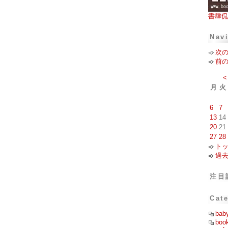
書肆侃
Nav
次
前
<
月
火
6
7
13
14
20
21
27
28
ト
過
注目
Cat
bab
boo