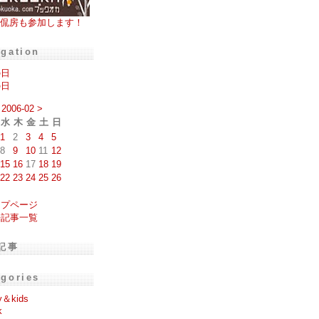
侃房も参加します！
igation
の日
の日
2006-02
>
水
木
金
土
日
1
2
3
4
5
8
9
10
11
12
15
16
17
18
19
22
23
24
25
26
ップページ
去記事一覧
記事
egories
y＆kids
k