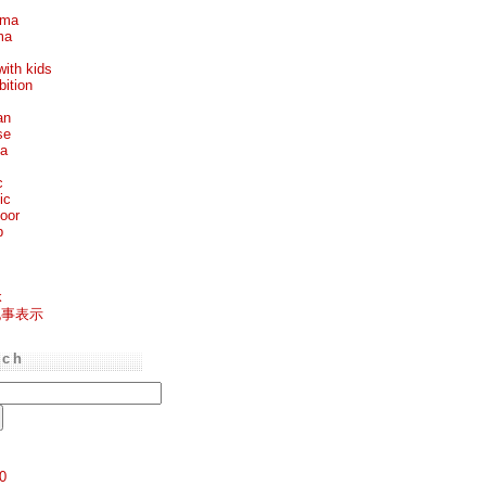
ema
ma
with kids
bition
an
se
ea
c
ic
oor
p
k
記事表示
rch
0