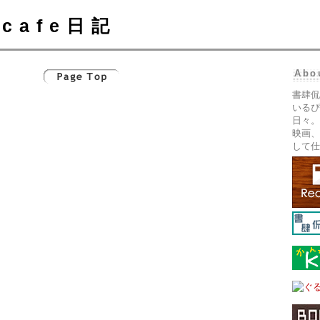
cafe日記
Abo
書肆侃
いるぴ
日々。
映画、
して仕