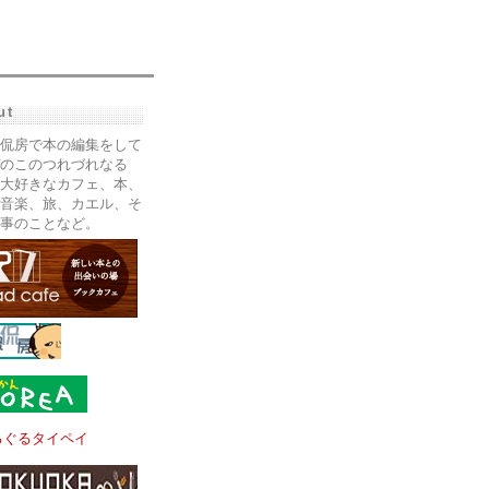
ut
侃房で本の編集をして
のこのつれづれなる
大好きなカフェ、本、
音楽、旅、カエル、そ
事のことなど。