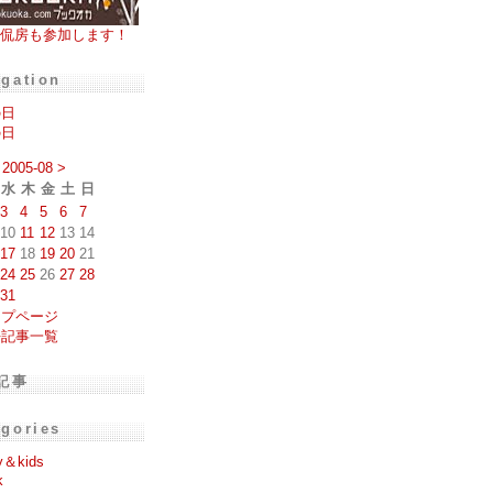
侃房も参加します！
igation
の日
の日
2005-08
>
水
木
金
土
日
3
4
5
6
7
10
11
12
13
14
17
18
19
20
21
24
25
26
27
28
31
ップページ
去記事一覧
記事
egories
y＆kids
k