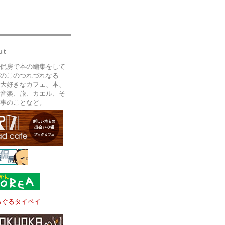
ut
侃房で本の編集をして
のこのつれづれなる
大好きなカフェ、本、
音楽、旅、カエル、そ
事のことなど。