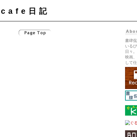
cafe日記
Abo
書肆侃
いるぴ
日々。
映画、
して仕