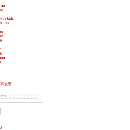
ema
ma
with kids
bition
an
se
ea
c
ic
oor
p
k
記事表示
rch
0