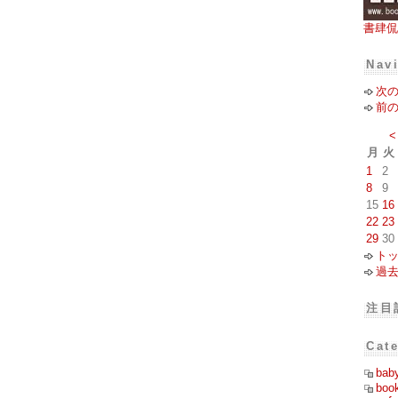
書肆侃
Nav
次
前
<
月
火
1
2
8
9
15
16
22
23
29
30
ト
過
注目
Cat
bab
boo