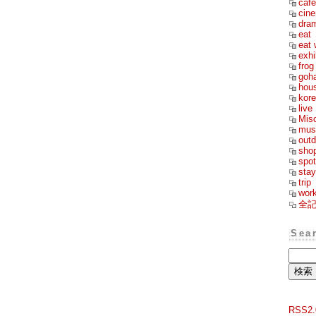
cafe
cin
dra
eat
eat 
exhi
frog
goh
hou
kor
live
Mis
mus
outd
sho
spot
stay
trip
wor
全
Sea
RSS2.