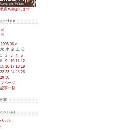
侃房も参加します！
igation
の日
の日
2005-06
>
水
木
金
土
日
1
2
3
4
5
8
9
10
11
12
15
16
17
18
19
22
23
24
25
26
29
30
ップページ
去記事一覧
記事
egories
y＆kids
k