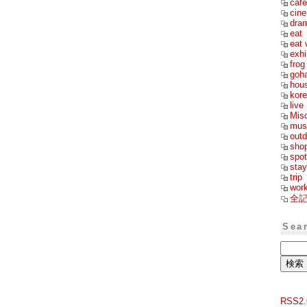
cafe
cin
dra
eat
eat 
exhi
frog
goh
hou
kor
live
Mis
mus
outd
sho
spot
stay
trip
wor
全
Sea
RSS2.