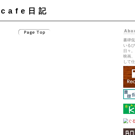
cafe日記
Abo
書肆侃
いるぴ
日々。
映画、
して仕