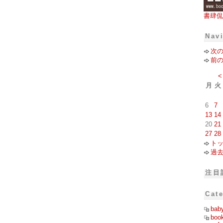
書肆侃
Nav
次
前
<
月
火
6
7
13
14
20
21
27
28
ト
過
注目
Cat
bab
boo