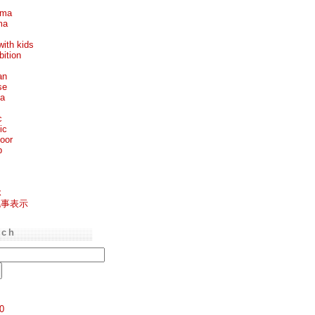
ema
ma
with kids
bition
an
se
ea
c
ic
oor
p
k
記事表示
rch
0