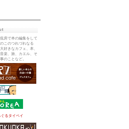
ut
侃房で本の編集をして
のこのつれづれなる
大好きなカフェ、本、
音楽、旅、カエル、そ
事のことなど。