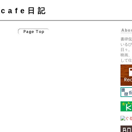
cafe日記
Abo
書肆侃
いるぴ
日々。
映画、
して仕