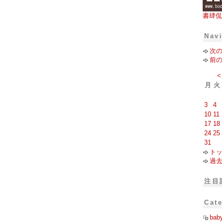
書肆侃
Nav
次
前
<
月
火
3
4
10
11
17
18
24
25
31
ト
過
注目
Cat
bab