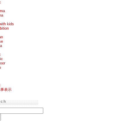
k
ema
ma
with kids
bition
an
se
ea
c
ic
oor
p
k
記事表示
rch