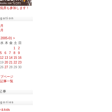
侃房も参加します！
igation
の月
の月
2005-01
>
水
木
金
土
日
1
2
5
6
7
8
9
12
13
14
15
16
19
20
21
22
23
26
27
28
29
30
ップページ
去記事一覧
記事
egories
y＆kids