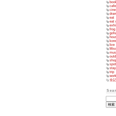
boo
cafe
cin
dra
eat
eat 
exhi
frog
goh
hou
kor
live
Mis
mus
outd
sho
spot
stay
trip
wor
全
Sea