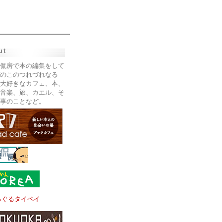
ut
侃房で本の編集をして
のこのつれづれなる
大好きなカフェ、本、
音楽、旅、カエル、そ
事のことなど。