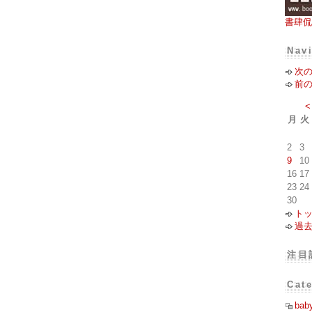
書肆侃
Nav
次
前
<
月
火
2
3
9
10
16
17
23
24
30
ト
過
注目
Cat
bab