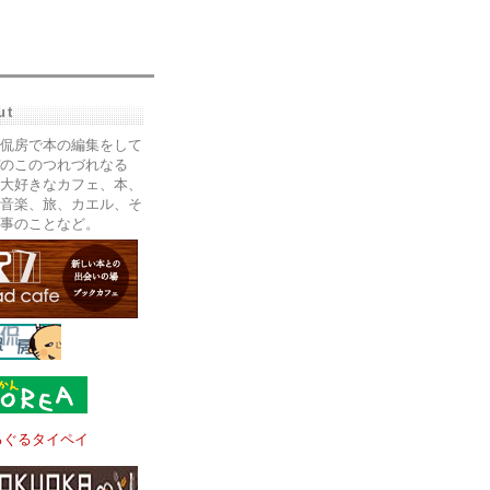
ut
侃房で本の編集をして
のこのつれづれなる
大好きなカフェ、本、
音楽、旅、カエル、そ
事のことなど。