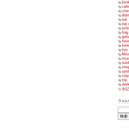
boo
cafe
cin
dra
eat
eat 
exhi
frog
goh
hou
kor
live
Mis
mus
outd
sho
spot
stay
trip
wor
全
Sea