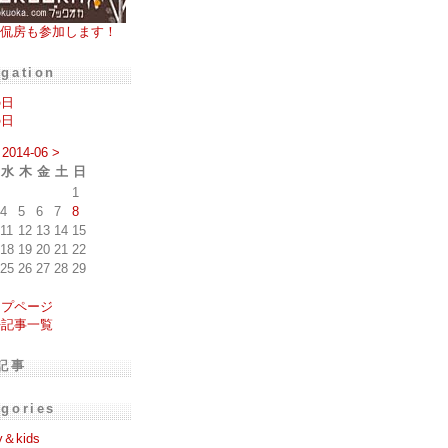
侃房も参加します！
igation
の日
の日
2014-06
>
水
木
金
土
日
1
4
5
6
7
8
11
12
13
14
15
18
19
20
21
22
25
26
27
28
29
ップページ
去記事一覧
記事
egories
y＆kids