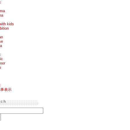
k
ema
ma
with kids
bition
an
se
ea
c
ic
oor
p
k
記事表示
rch