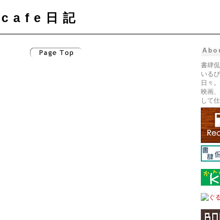
cafe日記
Abo
書肆侃
いるぴ
日々。
映画、
して仕