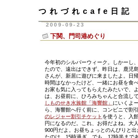
つれづれcafe日記
2009-09-23
下関、門司港めぐり
今年初のシルバーウィーク。しかーし
たので、遠出はできず。昨日は、鹿児
さんが、新居に遊びに来ましたよ。日
時間はなかったけど、一緒にお昼を食
お家も気に入ってもらえたみたいで、
は、お昼前に、ひろみちゃんと合流し
しものせき水族館「海響館」
にいくよ
ら、海響館へ行く前に、コンビニで割
のレジャー割引チケット
を使うと、入館料大
円になるのだ。これ、お得だよね。大人
900円だよ。お昼ちょっとのんびりと
たのは、15時過ぎ。でも、17時半まで