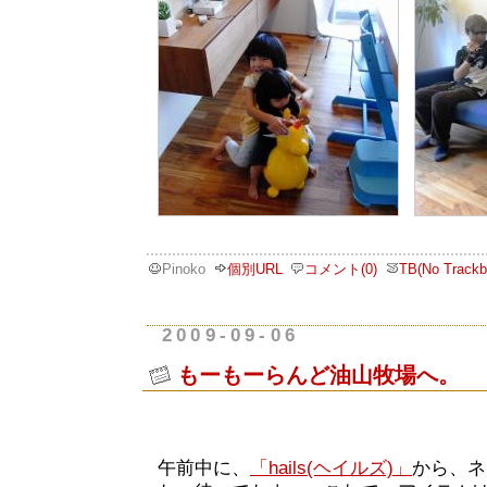
Pinoko
個別URL
コメント(0)
TB(No Trackb
2009-09-06
もーもーらんど油山牧場へ。
午前中に、
「hails(ヘイルズ)」
から、ネ