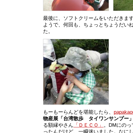
最後に、ソフトクリームをいただきま
ようで、何回も、ちょっとちょうだい
た。
もーもーらんどを堪能したら、
papaka
物産展「台湾散歩 タイワンサンプー
る額縁やさん
「ＤＥＣＯ」
。DMにの
ったんだけど、一瞬迷いました。なに