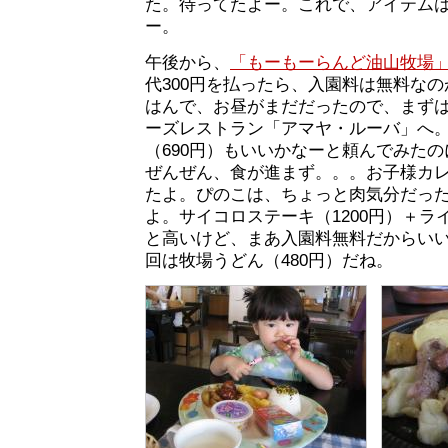
た。待ってたよー。これで、アイテム
ー。
午後から、
「もーもーらんど油山牧場
代300円を払ったら、入園料は無料な
はんで、お昼がまだだったので、まず
ーズレストラン「アマヤ・ルーバ」へ
（690円）もいいかなーと頼んでみた
ぜんぜん、食が進まず。。。お子様カ
たよ。ぴのこは、ちょっと肉気分だっ
よ。サイコロステーキ（1200円）＋ラ
と高いけど、まあ入園料無料だからい
回は牧場うどん（480円）だね。