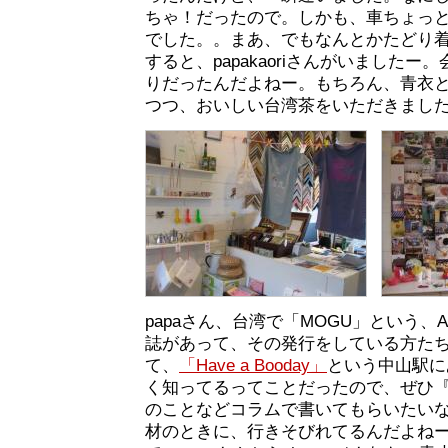
ちゃ！だったので。しかも、車ちょっ
でした。。まあ、でもなんとかたどり
すると、papakaoriさんがいました
りだったんだよねー。もちろん、青衣
つつ、おいしい台湾茶をいただきまし
papaさん、台湾で「MOGU」という、
誌があって、その発行をしている方た
て、
「Have a Booday」
という中山駅に
く知ってるってことだったので、ぜひ『
のことなどコラムで書いてもらいたい
材のときに、行きそびれてるんだよね