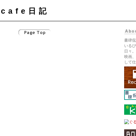
cafe日記
Abo
書肆侃
いるぴ
日々。
映画、
して仕