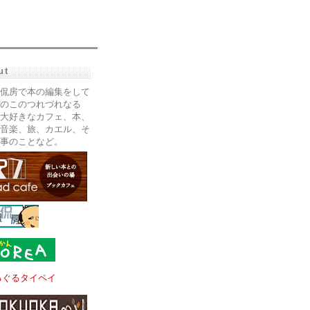
ut
侃房で本の編集をして
のこのつれづれなる
大好きなカフェ、本、
音楽、旅、カエル、そ
事のことなど。