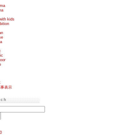
ema
ma
with kids
bition
an
se
ea
c
ic
oor
p
k
記事表示
rch
0