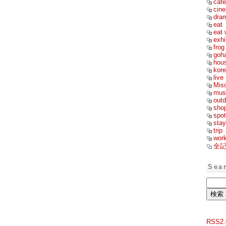
cafe
cin
dra
eat
eat 
exhi
frog
goh
hou
kor
live
Mis
mus
outd
sho
spot
stay
trip
wor
全
Sea
RSS2.