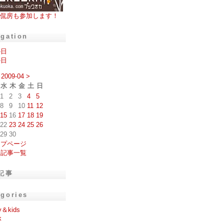
侃房も参加します！
igation
の日
の日
2009-04
>
水
木
金
土
日
1
2
3
4
5
8
9
10
11
12
15
16
17
18
19
22
23
24
25
26
29
30
ップページ
去記事一覧
記事
egories
y＆kids
k