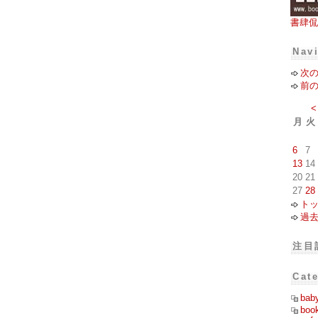
書肆侃
Nav
次
前
<
月
火
6
7
13
14
20
21
27
28
ト
過
注目
Cat
bab
boo