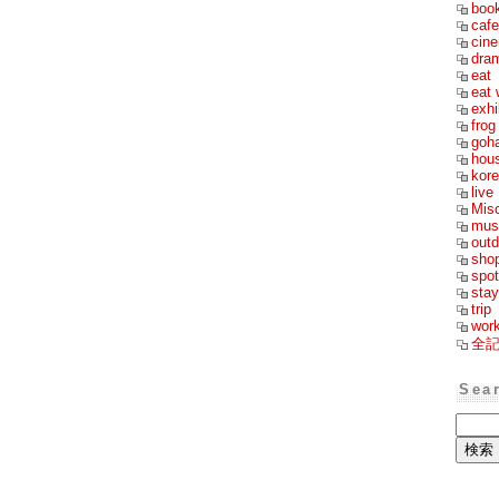
boo
cafe
cin
dra
eat
eat 
exhi
frog
goh
hou
kor
live
Mis
mus
outd
sho
spot
stay
trip
wor
全
Sea