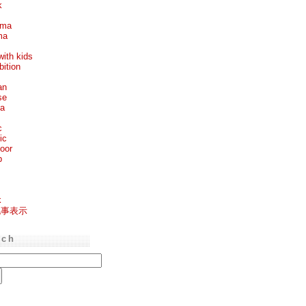
k
ema
ma
with kids
bition
an
se
ea
c
ic
oor
p
k
記事表示
rch