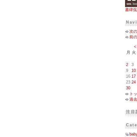
書肆侃
Nav
次
前
<
月
火
2
3
9
10
16
17
23
24
30
ト
過
注目
Cat
bab