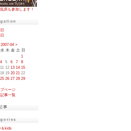
侃房も参加します！
igation
の日
の日
2007-04
>
水
木
金
土
日
1
4
5
6
7
8
11
12
13
14
15
18
19
20
21
22
25
26
27
28
29
ップページ
去記事一覧
記事
egories
y＆kids