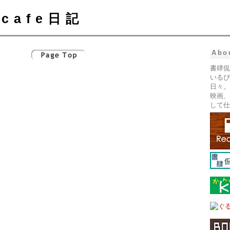
cafe日記
Abo
書肆侃
いるぴ
日々。
映画、
して仕