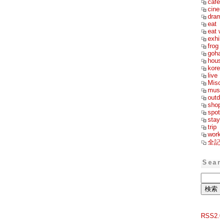
cafe
cin
dra
eat
eat 
exhi
frog
goh
hou
kor
live
Mis
mus
outd
sho
spot
stay
trip
wor
全
Sea
RSS2.