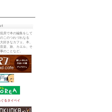
ut
侃房で本の編集をして
のこのつれづれなる
大好きなカフェ、本、
音楽、旅、カエル、そ
事のことなど。