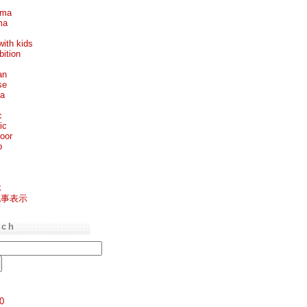
ema
ma
with kids
bition
an
se
ea
c
ic
oor
p
k
記事表示
rch
0