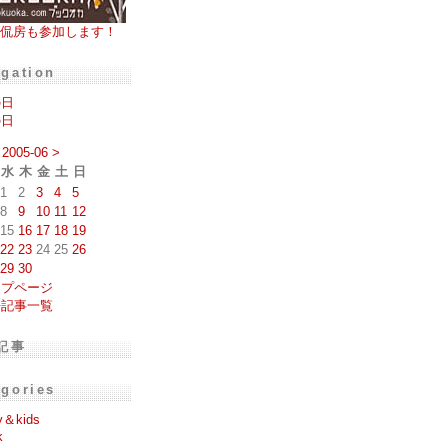
侃房も参加します！
igation
の日
の日
2005-06
>
水
木
金
土
日
1
2
3
4
5
8
9
10
11
12
15
16
17
18
19
22
23
24
25
26
29
30
ップページ
去記事一覧
記事
egories
y＆kids
k