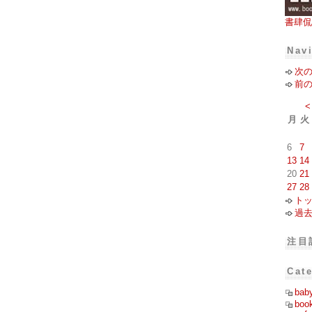
書肆侃
Nav
次
前
<
月
火
6
7
13
14
20
21
27
28
ト
過
注目
Cat
bab
boo