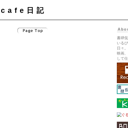
cafe日記
Abo
書肆侃
いるぴ
日々。
映画、
して仕