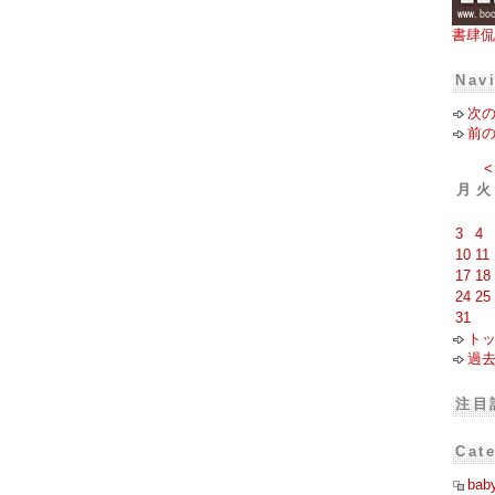
書肆侃
Nav
次
前
<
月
火
3
4
10
11
17
18
24
25
31
ト
過
注目
Cat
bab