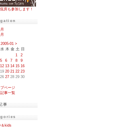
侃房も参加します！
igation
の月
の月
2005-01
>
水
木
金
土
日
1
2
5
6
7
8
9
12
13
14
15
16
19
20
21
22
23
26
27
28
29
30
ップページ
去記事一覧
記事
egories
y＆kids