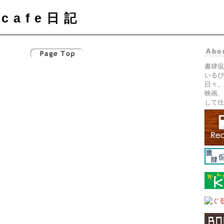
cafe日記
Abo
書肆侃
いるぴ
日々。
映画、
して仕