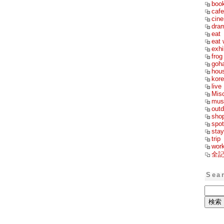
boo
cafe
cin
dra
eat
eat 
exhi
frog
goh
hou
kor
live
Mis
mus
outd
sho
spot
stay
trip
wor
全
Sea