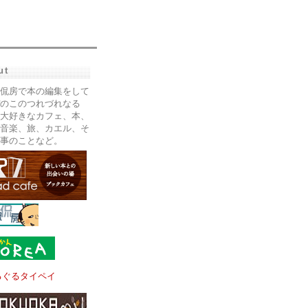
ut
侃房で本の編集をして
のこのつれづれなる
大好きなカフェ、本、
音楽、旅、カエル、そ
事のことなど。