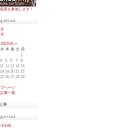
侃房も参加します！
igation
の月
の月
2023-01
>
水
木
金
土
日
1
4
5
6
7
8
11
12
13
14
15
18
19
20
21
22
25
26
27
28
29
ップページ
去記事一覧
記事
egories
y＆kids