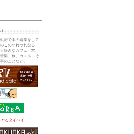
ut
侃房で本の編集をして
のこのつれづれなる
大好きなカフェ、本、
音楽、旅、カエル、そ
事のことなど。