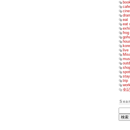
boo
cafe
cin
dra
eat
eat 
exhi
frog
goh
hou
kor
live
Mis
mus
outd
sho
spot
stay
trip
wor
全
Sea