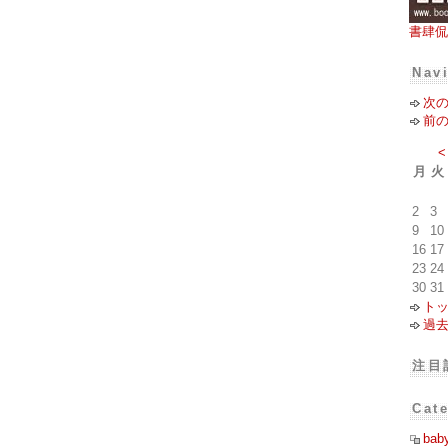
書肆侃
Nav
次
前
<
月
火
2
3
9
10
16
17
23
24
30
31
ト
過
注目
Cat
bab