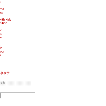
k
ema
ma
with kids
bition
an
se
ea
c
ic
oor
p
k
記事表示
rch