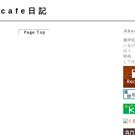
cafe日記
Abo
書肆侃
いるぴ
日々。
映画、
して仕