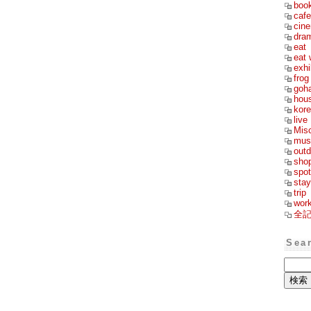
boo
cafe
cin
dra
eat
eat 
exhi
frog
goh
hou
kor
live
Mis
mus
outd
sho
spot
stay
trip
wor
全
Sea