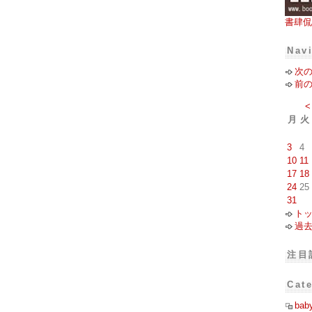
書肆侃
Nav
次
前
<
月
火
3
4
10
11
17
18
24
25
31
ト
過
注目
Cat
bab