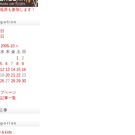
侃房も参加します！
igation
の日
の日
2005-10
>
水
木
金
土
日
1
2
5
6
7
8
9
12
13
14
15
16
19
20
21
22
23
26
27
28
29
30
ップページ
去記事一覧
記事
egories
y＆kids