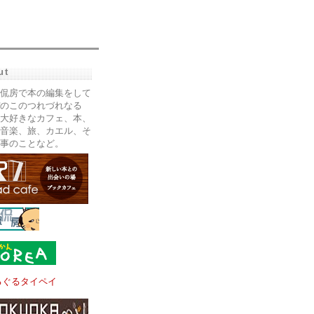
ut
侃房で本の編集をして
のこのつれづれなる
大好きなカフェ、本、
音楽、旅、カエル、そ
事のことなど。