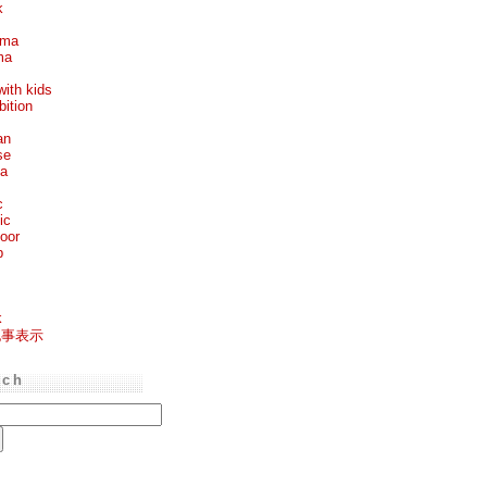
k
ema
ma
with kids
bition
an
se
ea
c
ic
oor
p
k
記事表示
rch