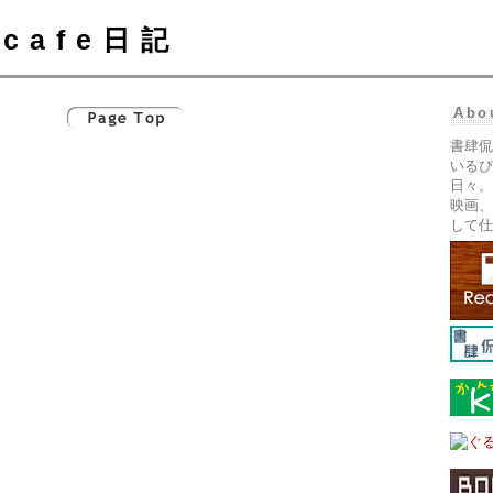
cafe日記
Abo
書肆侃
いるぴ
日々。
映画、
して仕