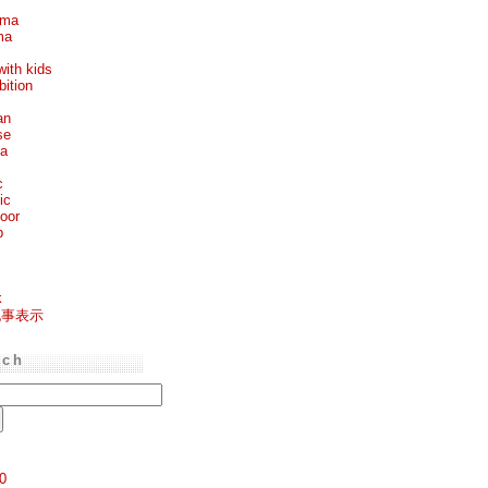
ema
ma
with kids
bition
an
se
ea
c
ic
oor
p
k
記事表示
rch
0