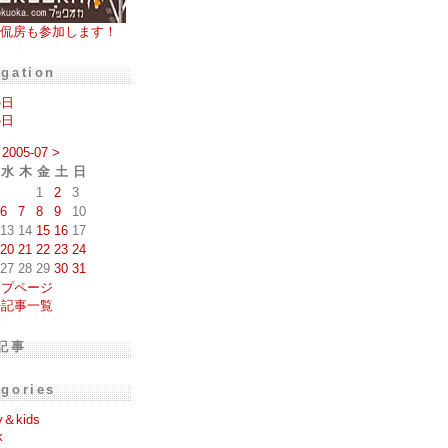
侃房も参加します！
igation
の日
の日
2005-07
>
水
木
金
土
日
1
2
3
6
7
8
9
10
13
14
15
16
17
20
21
22
23
24
27
28
29
30
31
ップページ
去記事一覧
記事
egories
y＆kids
k