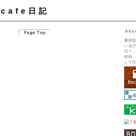
cafe日記
Abo
書肆侃
いるぴ
日々。
映画、
して仕