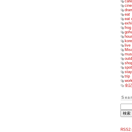
cafe
cin
dra
eat
eat 
exhi
frog
goh
hou
kor
live
Mis
mus
outd
sho
spot
stay
trip
wor
全
Sea
RSS2.