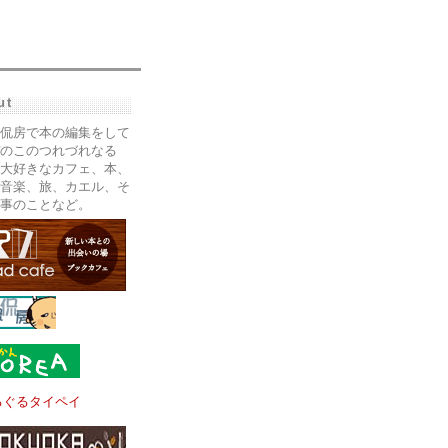
ut
侃房で本の編集をして
のこのつれづれなる
大好きなカフェ、本、
音楽、旅、カエル、そ
事のことなど。