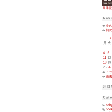
書肆侃
Nav
次
前
<
月
火
4
5
11
12
18
19
25
26
ト
過
注目
Cat
bab
boo