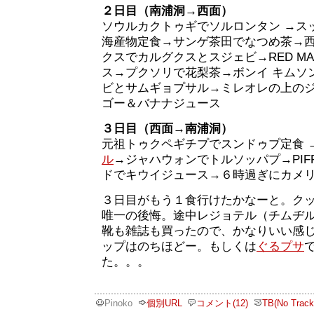
２日目（南浦洞→西面）
ソウルカクトゥギでソルロンタン →ス
海産物定食→サンゲ茶田でなつめ茶→
クスでカルグクスとスジェビ→RED M
ス→プクソリで花梨茶→ボンイ キムソ
ビとサムギョプサル→ミレオレの上の
ゴー＆バナナジュース
３日目（西面→南浦洞）
元祖トゥクペギチプでスンドゥプ定食 
ル
→ジャハウォンでトルソッパプ→PI
ドでキウイジュース→６時過ぎにカメ
３日目がもう１食行けたかなーと。ク
唯一の後悔。途中レジョテル（チムヂ
靴も雑誌も買ったので、かなりいい感
ップはのちほどー。もしくは
ぐるプサ
た。。。
Pinoko
個別URL
コメント(12)
TB(No Track