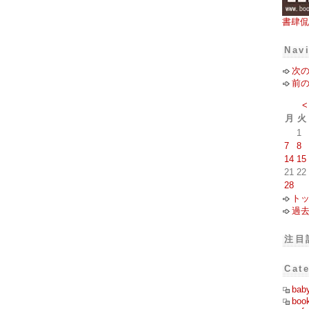
書肆侃
Nav
次
前
<
月
火
1
7
8
14
15
21
22
28
ト
過
注目
Cat
bab
boo