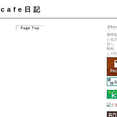
cafe日記
Abo
書肆侃
いるぴ
日々。
映画、
して仕