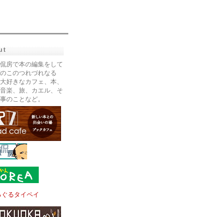
ut
侃房で本の編集をして
のこのつれづれなる
大好きなカフェ、本、
音楽、旅、カエル、そ
事のことなど。