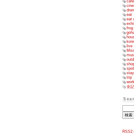
cafe
cin
dra
eat
eat 
exhi
frog
goh
hou
kor
live
Mis
mus
outd
sho
spot
stay
trip
wor
全
Sea
RSS2.