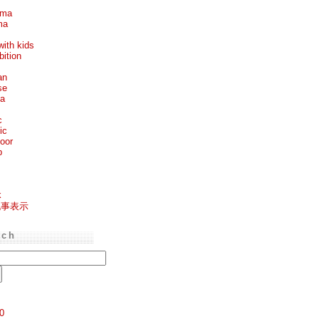
ema
ma
with kids
bition
an
se
ea
c
ic
oor
p
k
記事表示
rch
0