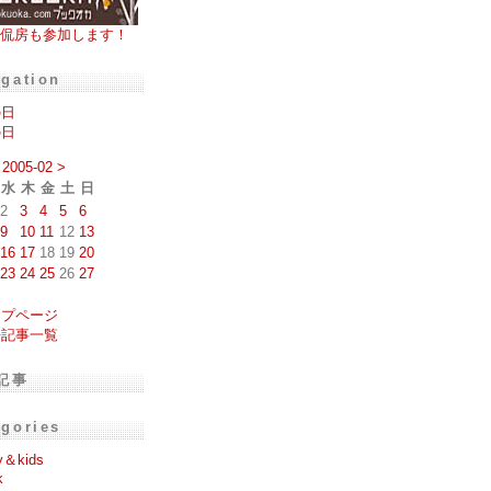
侃房も参加します！
igation
の日
の日
2005-02
>
水
木
金
土
日
2
3
4
5
6
9
10
11
12
13
16
17
18
19
20
23
24
25
26
27
ップページ
去記事一覧
記事
egories
y＆kids
k