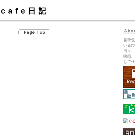
cafe日記
Abo
書肆侃
いるぴ
日々。
映画、
して仕