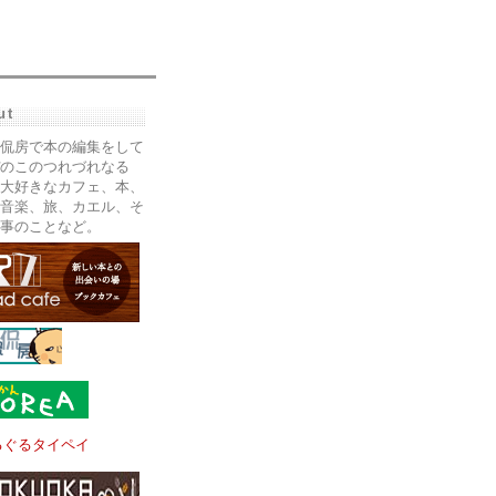
ut
侃房で本の編集をして
のこのつれづれなる
大好きなカフェ、本、
音楽、旅、カエル、そ
事のことなど。