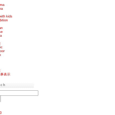
ema
ma
with kids
bition
an
se
ea
c
ic
oor
p
k
記事表示
rch
0