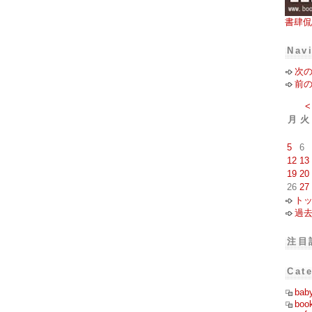
書肆侃
Nav
次
前
<
月
火
5
6
12
13
19
20
26
27
ト
過
注目
Cat
bab
boo