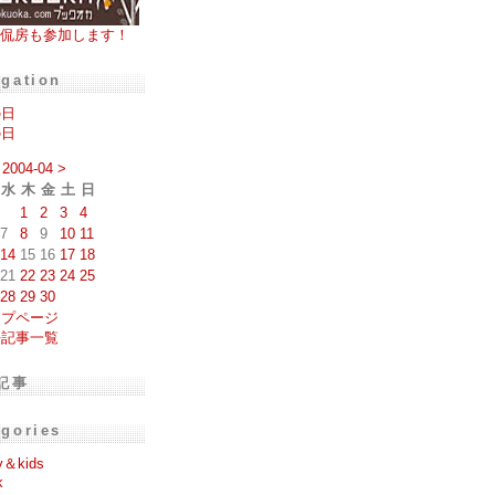
侃房も参加します！
igation
の日
の日
2004-04
>
水
木
金
土
日
1
2
3
4
7
8
9
10
11
14
15
16
17
18
21
22
23
24
25
28
29
30
ップページ
去記事一覧
記事
egories
y＆kids
k