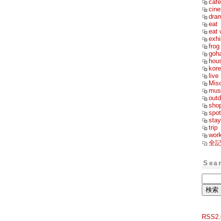
cafe
cin
dra
eat
eat 
exhi
frog
goh
hou
kor
live
Mis
mus
outd
sho
spot
stay
trip
wor
全
Sea
RSS2.