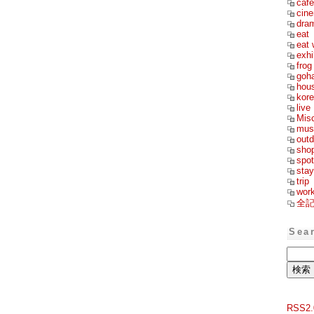
cafe
cin
dra
eat
eat 
exhi
frog
goh
hou
kor
live
Mis
mus
outd
sho
spot
stay
trip
wor
全
Sea
RSS2.