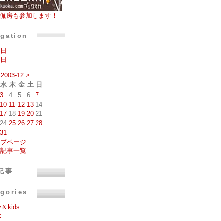
侃房も参加します！
igation
の日
の日
2003-12
>
水
木
金
土
日
3
4
5
6
7
10
11
12
13
14
17
18
19
20
21
24
25
26
27
28
31
ップページ
去記事一覧
記事
egories
y＆kids
k