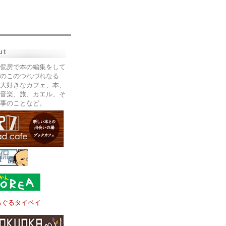
ut
侃房で本の編集をして
のこのつれづれなる
大好きなカフェ、本、
音楽、旅、カエル、そ
事のことなど。