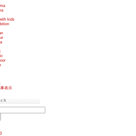
ema
ma
with kids
bition
an
se
ea
c
ic
oor
p
k
記事表示
rch
0