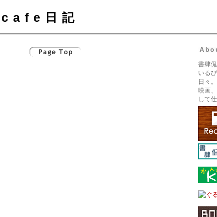
cafe日記
Abo
書肆侃
いるぴ
日々。
映画、
して仕