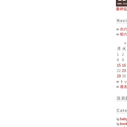
書肆侃
Nav
次
前
<
月
火
1
2
8
9
15
16
22
23
29
30
ト
過
注目
Cat
bab
boo