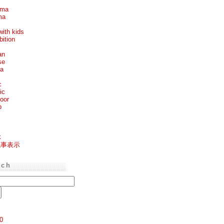
ema
ma
with kids
bition
an
se
ea
c
ic
oor
p
k
記事表示
rch
0