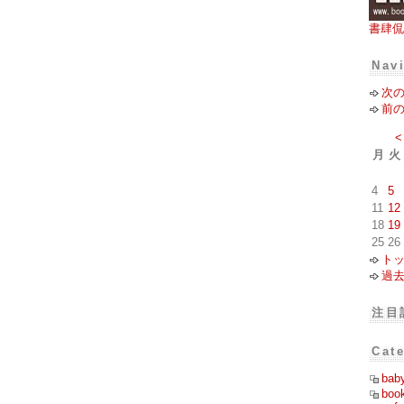
書肆侃
Nav
次
前
<
月
火
4
5
11
12
18
19
25
26
ト
過
注目
Cat
bab
boo