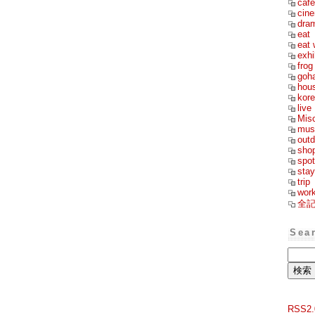
cafe
cin
dra
eat
eat 
exhi
frog
goh
hou
kor
live
Mis
mus
outd
sho
spot
stay
trip
wor
全
Sea
RSS2.