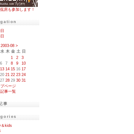
侃房も参加します！
igation
の日
の日
2003-08
>
水
木
金
土
日
1
2
3
6
7
8
9
10
13
14
15
16
17
20
21
22
23
24
27
28
29
30
31
ップページ
去記事一覧
記事
egories
y＆kids
k