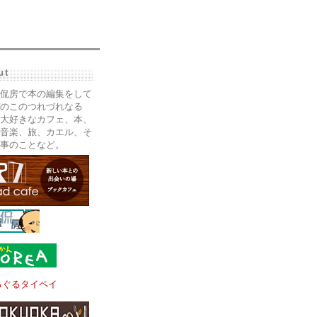
ut
侃房で本の編集をして
のこのつれづれなる
大好きなカフェ、本、
音楽、旅、カエル、そ
事のことなど。