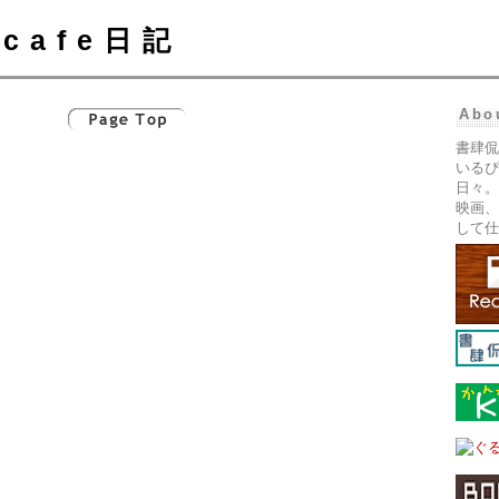
cafe日記
Abo
書肆侃
いるぴ
日々。
映画、
して仕