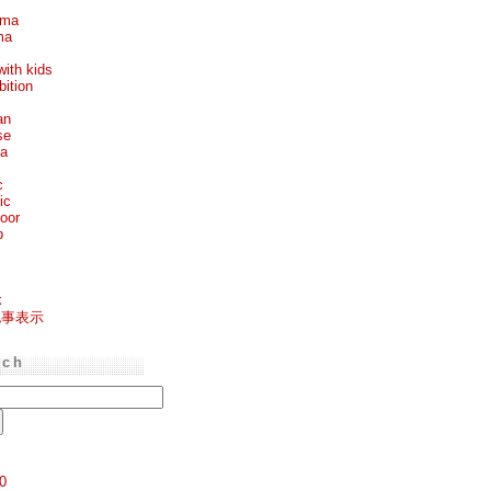
ema
ma
with kids
bition
an
se
ea
c
ic
oor
p
k
記事表示
rch
0