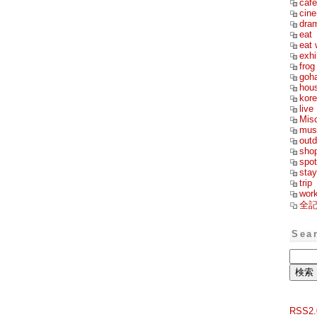
cafe
cin
dra
eat
eat 
exhi
frog
goh
hou
kor
live
Mis
mus
outd
sho
spot
stay
trip
wor
全
Sea
RSS2.