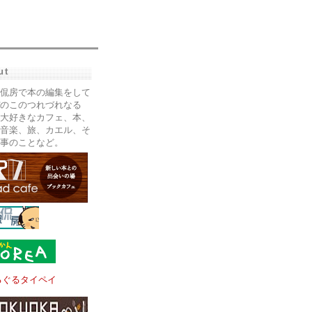
ut
侃房で本の編集をして
のこのつれづれなる
大好きなカフェ、本、
音楽、旅、カエル、そ
事のことなど。