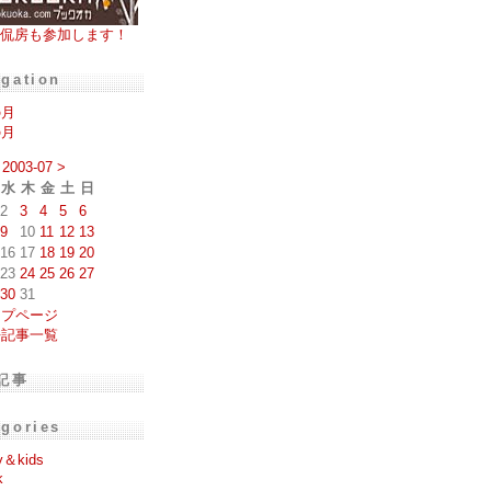
侃房も参加します！
igation
の月
の月
2003-07
>
水
木
金
土
日
2
3
4
5
6
9
10
11
12
13
16
17
18
19
20
23
24
25
26
27
30
31
ップページ
去記事一覧
記事
egories
y＆kids
k