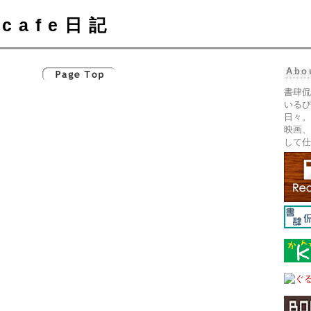
cafe日記
Abo
書肆侃
いるぴ
日々。
映画、
して仕