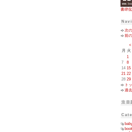
書肆侃
Nav
次
前
<
月
火
1
7
8
14
15
21
22
28
29
ト
過
注目
Cat
bab
boo