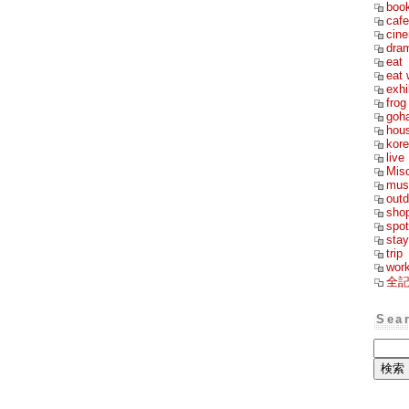
boo
cafe
cin
dra
eat
eat 
exhi
frog
goh
hou
kor
live
Mis
mus
outd
sho
spot
stay
trip
wor
全
Sea