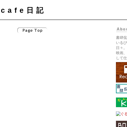
cafe日記
Abo
書肆侃
いるぴ
日々。
映画、
して仕