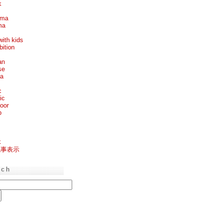
k
ema
ma
with kids
bition
an
se
ea
c
ic
oor
p
k
記事表示
rch