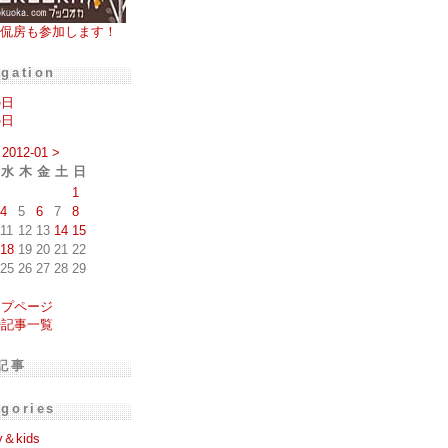
侃房も参加します！
igation
の日
の日
2012-01
>
水
木
金
土
日
1
4
5
6
7
8
11
12
13
14
15
18
19
20
21
22
25
26
27
28
29
ップページ
去記事一覧
記事
egories
y＆kids