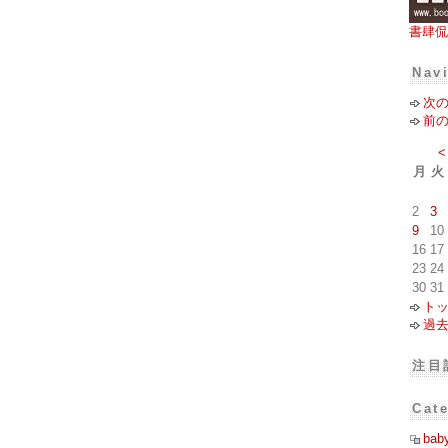
書肆侃
Nav
次
前
<
月
火
2
3
9
10
16
17
23
24
30
31
ト
過
注目
Cat
bab