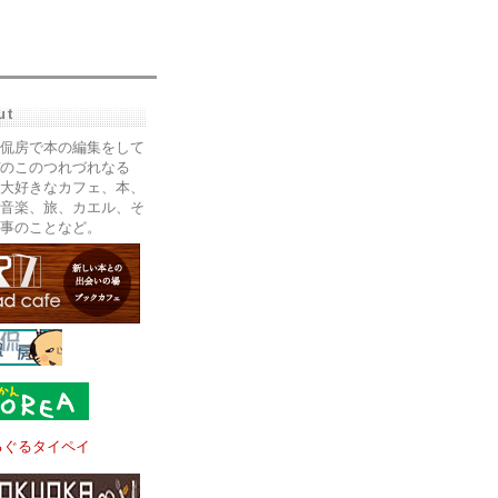
ut
侃房で本の編集をして
のこのつれづれなる
大好きなカフェ、本、
音楽、旅、カエル、そ
事のことなど。