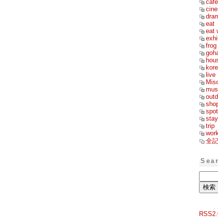
cafe
cin
dra
eat
eat 
exhi
frog
goh
hou
kor
live
Mis
mus
outd
sho
spot
stay
trip
wor
全
Sea
RSS2.