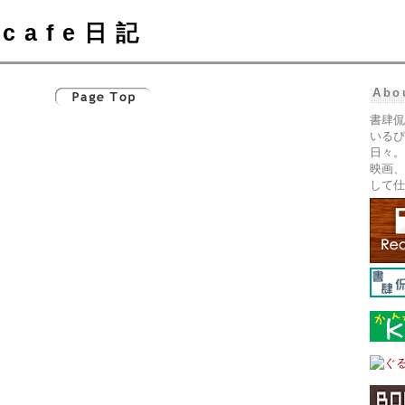
cafe日記
Abo
書肆侃
いるぴ
日々。
映画、
して仕