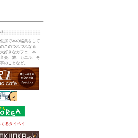
ut
侃房で本の編集をして
のこのつれづれなる
大好きなカフェ、本、
音楽、旅、カエル、そ
事のことなど。