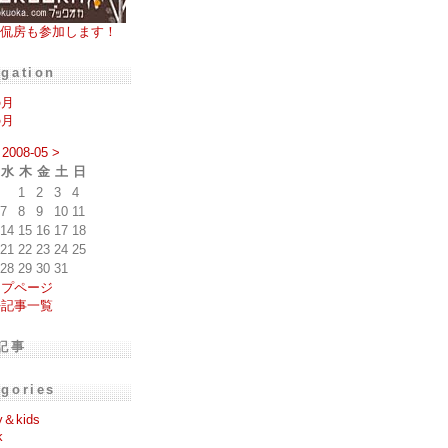
侃房も参加します！
igation
の月
の月
2008-05
>
水
木
金
土
日
1
2
3
4
7
8
9
10
11
14
15
16
17
18
21
22
23
24
25
28
29
30
31
ップページ
去記事一覧
記事
egories
y＆kids
k