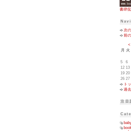
書肆侃
Nav
次
前
<
月
火
5
6
12
13
19
20
26
27
ト
過
注目
Cat
bab
boo