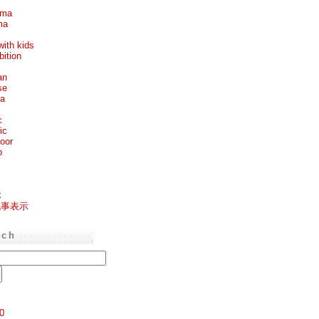
ema
ma
with kids
bition
an
se
ea
c
ic
oor
p
k
記事表示
rch
0