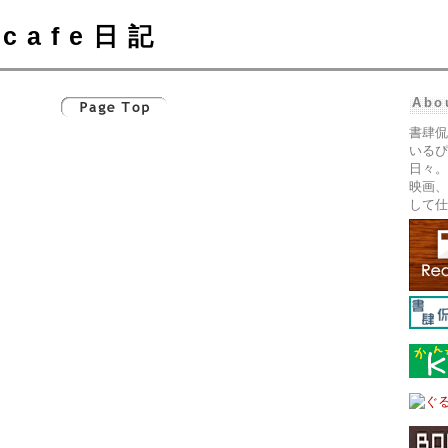
cafe日記
Abo
書肆侃
いるぴ
日々。
映画、
して仕