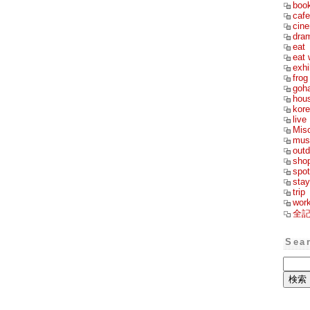
boo
cafe
cin
dra
eat
eat 
exhi
frog
goh
hou
kor
live
Mis
mus
outd
sho
spot
stay
trip
wor
全
Sea