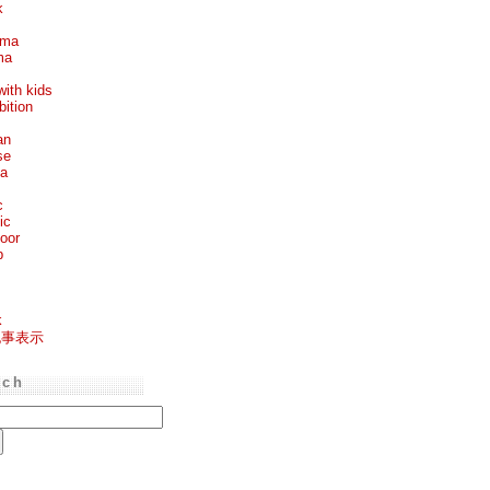
k
ema
ma
with kids
bition
an
se
ea
c
ic
oor
p
k
記事表示
rch