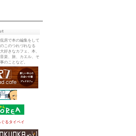
ut
侃房で本の編集をして
のこのつれづれなる
大好きなカフェ、本、
音楽、旅、カエル、そ
事のことなど。