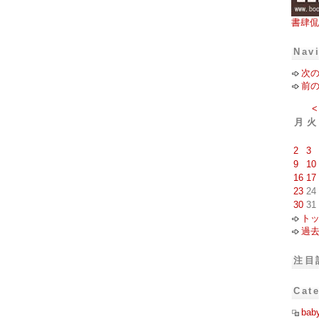
書肆侃
Nav
次
前
<
月
火
2
3
9
10
16
17
23
24
30
31
ト
過
注目
Cat
bab