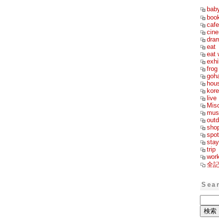
bab
boo
cafe
cin
dra
eat
eat 
exhi
frog
goh
hou
kor
live
Mis
mus
outd
sho
spot
stay
trip
wor
全
Sea