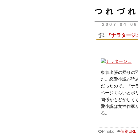
つれづれ
2007-04-06
『ナラタージ
東京出張の帰りの
た。恋愛小説が読
だったので。『ナ
ページぐらいとボ
関係がもどかしく
愛小説は女性作家
る。
Pinoko
個別URL