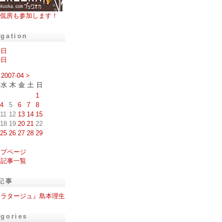
侃房も参加します！
igation
の日
の日
2007-04
>
水
木
金
土
日
1
4
5
6
7
8
11
12
13
14
15
18
19
20
21
22
25
26
27
28
29
ップページ
去記事一覧
記事
ナラタージュ』島本理生
egories