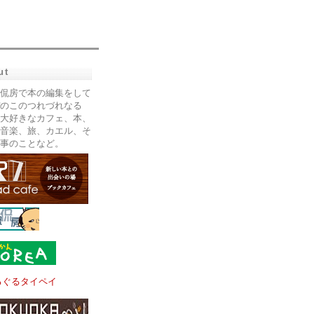
ut
侃房で本の編集をして
のこのつれづれなる
大好きなカフェ、本、
音楽、旅、カエル、そ
事のことなど。