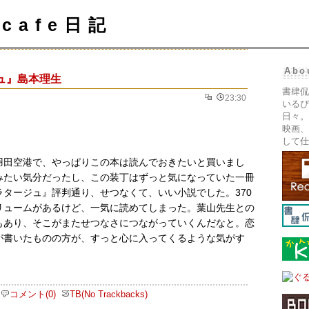
cafe日記
Abo
ュ』島本理生
書肆侃
23:30
いるぴ
日々。
映画、
して仕
羽田空港で、やっぱりこの本は読んでおきたいと買いまし
みたい気分だったし、この装丁はずっと気になっていた一冊
ラタージュ』評判通り、せつなくて、いい小説でした。370
リュームがあるけど、一気に読めてしまった。葉山先生との
もあり、そこがまたせつなさにつながっていくんだなと。恋
が書いたものの方が、すっと心に入ってくるような気がす
コメント(0)
TB(No Trackbacks)