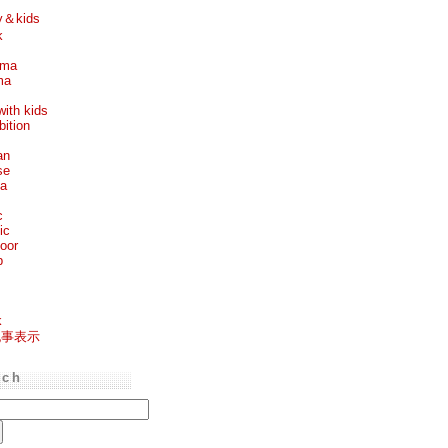
y＆kids
k
ema
ma
with kids
bition
an
se
ea
c
ic
oor
p
k
記事表示
rch