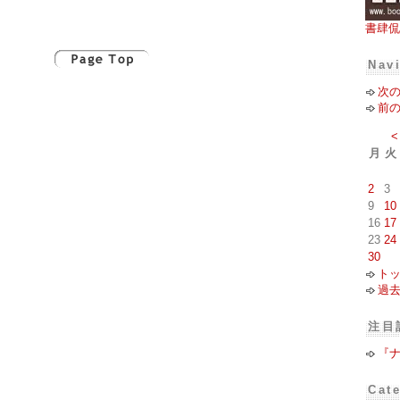
書肆侃
Nav
次
前
<
月
火
2
3
9
10
16
17
23
24
30
ト
過
注目
『
Cat