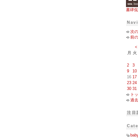
書肆侃
Nav
次
前
<
月
火
2
3
9
10
16
17
23
24
30
31
ト
過
注目
Cat
bab