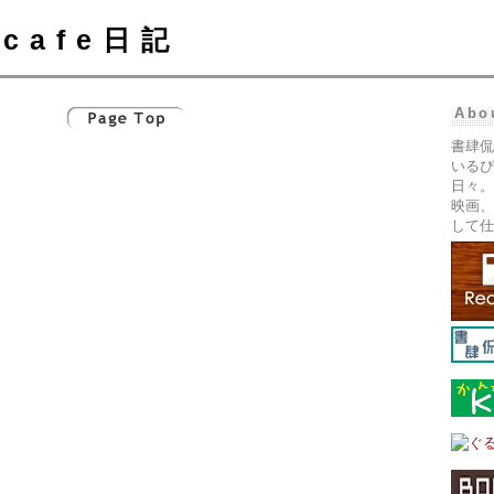
cafe日記
Abo
書肆侃
いるぴ
日々。
映画、
して仕