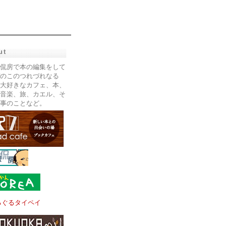
ut
侃房で本の編集をして
のこのつれづれなる
大好きなカフェ、本、
音楽、旅、カエル、そ
事のことなど。