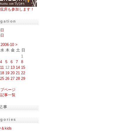
侃房も参加します！
igation
の日
の日
2006-10
>
水
木
金
土
日
1
4
5
6
7
8
11
12
13
14
15
18
19
20
21
22
25
26
27
28
29
ップページ
去記事一覧
記事
egories
y＆kids