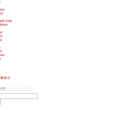
k
ema
ma
with kids
bition
an
se
ea
c
ic
oor
p
k
記事表示
rch