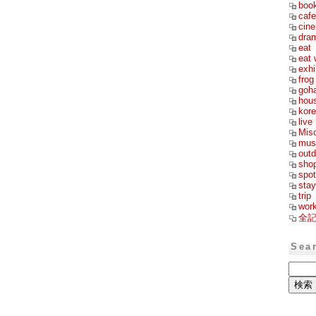
boo
cafe
cin
dra
eat
eat 
exhi
frog
goh
hou
kor
live
Mis
mus
outd
sho
spot
stay
trip
wor
全
Sea