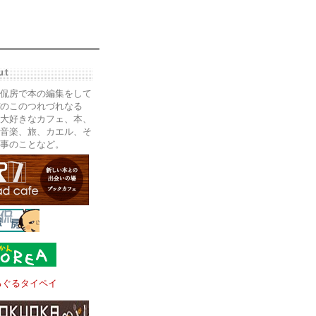
ut
侃房で本の編集をして
のこのつれづれなる
大好きなカフェ、本、
音楽、旅、カエル、そ
事のことなど。