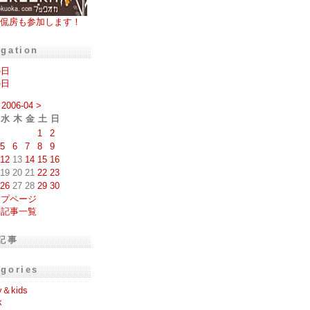
侃房も参加します！
igation
の日
の日
2006-04
>
水
木
金
土
日
1
2
5
6
7
8
9
12
13
14
15
16
19
20
21
22
23
26
27
28
29
30
ップページ
去記事一覧
記事
egories
y＆kids
k