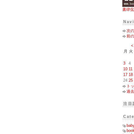
書肆侃
Nav
次
前
<
月
火
3
4
10
11
17
18
24
25
ト
過
注目
Cat
bab
boo