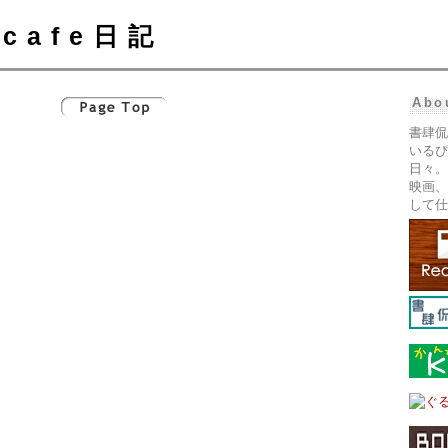
cafe日記
Abo
書肆侃
いるぴ
日々。
映画、
して仕