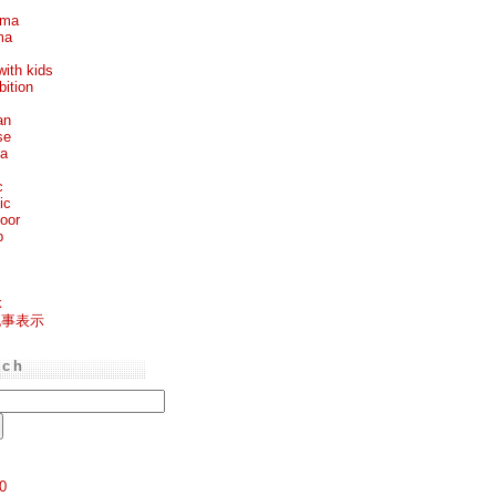
ema
ma
with kids
bition
an
se
ea
c
ic
oor
p
k
記事表示
rch
0