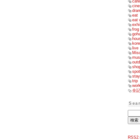
cafe
cin
dra
eat
eat 
exhi
frog
goh
hou
kor
live
Mis
mus
outd
sho
spot
stay
trip
wor
全
Sea
RSS2.