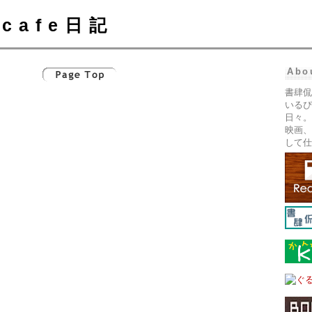
cafe日記
Abo
書肆侃
いるぴ
日々。
映画、
して仕