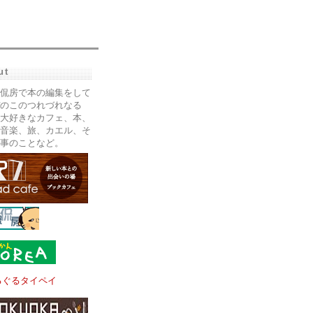
ut
侃房で本の編集をして
のこのつれづれなる
大好きなカフェ、本、
音楽、旅、カエル、そ
事のことなど。