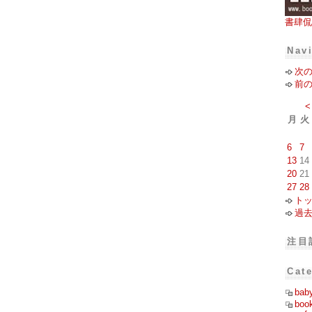
書肆侃
Nav
次
前
<
月
火
6
7
13
14
20
21
27
28
ト
過
注目
Cat
bab
boo