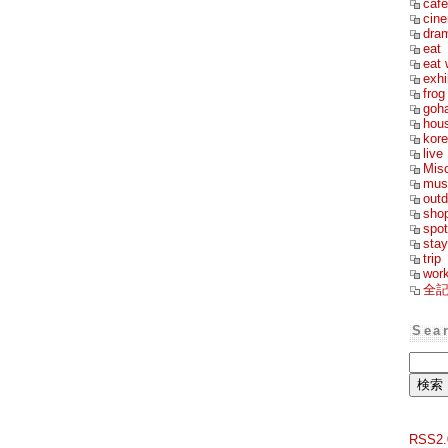
cafe
cin
dra
eat
eat 
exhi
frog
goh
hou
kor
live
Mis
mus
outd
sho
spot
stay
trip
wor
全
Sea
RSS2.