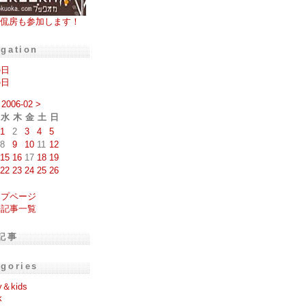
侃房も参加します！
igation
の日
の日
2006-02
>
水
木
金
土
日
1
2
3
4
5
8
9
10
11
12
15
16
17
18
19
22
23
24
25
26
ップページ
去記事一覧
記事
egories
y＆kids
k