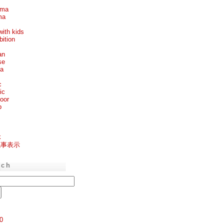
ema
ma
with kids
bition
an
se
ea
c
ic
oor
p
k
記事表示
rch
0